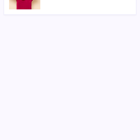
SON YAZILAR
‘Tek çatı altında toplanmalı’ dedi: Akın Gürlek’ten
‘internet gazeteciliği’ için yasa sinyali mi?
Altında yükseliş kapıda mı? Uzman isimden ezber
bozan tahmin!
Çıkarılabilir Bataryalı Telefonlar Geri Dönüyor
UBS Baş Yatırım Sorumlusu’ndan altın tahmini:
Fiyatlardaki düşüşler alım fırsatı yaratıyor