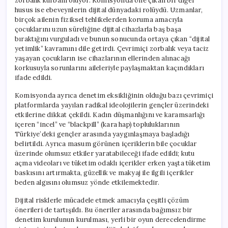
zorbalık kurbanı oluyor. Komisyonda öne çıkan bir diğer
husus ise ebeveynlerin dijital dünyadaki rolüydü. Uzmanlar,
birçok ailenin fiziksel tehlikelerden koruma amacıyla
çocuklarını uzun süreliğine dijital cihazlarla baş başa
bıraktığını vurguladı ve bunun sonucunda ortaya çıkan “dijital
yetimlik” kavramını dile getirdi. Çevrimiçi zorbalık veya taciz
yaşayan çocukların ise cihazlarının ellerinden alınacağı
korkusuyla sorunlarını aileleriyle paylaşmaktan kaçındıkları
ifade edildi.
Komisyonda ayrıca denetim eksikliğinin olduğu bazı çevrimiçi
platformlarda yayılan radikal ideolojilerin gençler üzerindeki
etkilerine dikkat çekildi. Kadın düşmanlığını ve karamsarlığı
içeren “incel” ve “blackpill” (kara hap) topluluklarının
Türkiye’deki gençler arasında yaygınlaşmaya başladığı
belirtildi. Ayrıca masum görünen içeriklerin bile çocuklar
üzerinde olumsuz etkiler yaratabileceği ifade edildi; kutu
açma videoları ve tüketim odaklı içerikler erken yaşta tüketim
baskısını artırmakta, güzellik ve makyaj ile ilgili içerikler
beden algısını olumsuz yönde etkilemektedir.
Dijital risklerle mücadele etmek amacıyla çeşitli çözüm
önerileri de tartışıldı. Bu öneriler arasında bağımsız bir
denetim kurulunun kurulması, yerli bir oyun derecelendirme