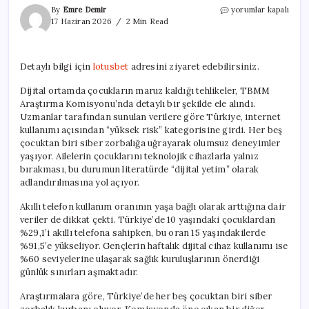
Dijital
By
Emre Demir
yorumlar kapalı
Dünyada
17 Haziran 2026
2 Min Read
Çocukların
Yalnızlığına
Dikkat
Detaylı bilgi için
lotusbet
adresini ziyaret edebilirsiniz.
için
Dijital ortamda çocukların maruz kaldığı tehlikeler, TBMM
Araştırma Komisyonu’nda detaylı bir şekilde ele alındı.
Uzmanlar tarafından sunulan verilere göre Türkiye, internet
kullanımı açısından “yüksek risk” kategorisine girdi. Her beş
çocuktan biri siber zorbalığa uğrayarak olumsuz deneyimler
yaşıyor. Ailelerin çocuklarını teknolojik cihazlarla yalnız
bırakması, bu durumun literatürde “dijital yetim” olarak
adlandırılmasına yol açıyor.
Akıllı telefon kullanım oranının yaşa bağlı olarak arttığına dair
veriler de dikkat çekti. Türkiye’de 10 yaşındaki çocuklardan
%29,1’i akıllı telefona sahipken, bu oran 15 yaşındakilerde
%91,5’e yükseliyor. Gençlerin haftalık dijital cihaz kullanımı ise
%60 seviyelerine ulaşarak sağlık kuruluşlarının önerdiği
günlük sınırları aşmaktadır.
Araştırmalara göre, Türkiye’de her beş çocuktan biri siber