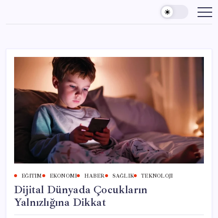
Skip
to
content
EĞITIM
EKONOMI
HABER
SAĞLIK
TEKNOLOJI
Dijital Dünyada Çocukların
Yalnızlığına Dikkat