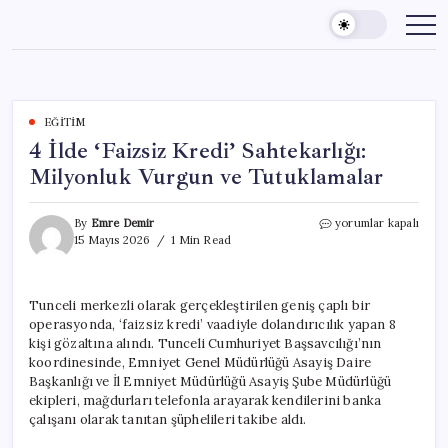
Skip
to
content
EĞITIM
4 İlde ‘Faizsiz Kredi’ Sahtekarlığı:
Milyonluk Vurgun ve Tutuklamalar
4
By
Emre Demir
yorumlar kapalı
İlde
15 Mayıs 2026
1 Min Read
‘Faizsiz
Kredi’
Sahtekarlığı:
Tunceli merkezli olarak gerçekleştirilen geniş çaplı bir
Milyonluk
operasyonda, ‘faizsiz kredi’ vaadiyle dolandırıcılık yapan 8
Vurgun
ve
kişi gözaltına alındı. Tunceli Cumhuriyet Başsavcılığı’nın
Tutuklamalar
koordinesinde, Emniyet Genel Müdürlüğü Asayiş Daire
için
Başkanlığı ve İl Emniyet Müdürlüğü Asayiş Şube Müdürlüğü
ekipleri, mağdurları telefonla arayarak kendilerini banka
çalışanı olarak tanıtan şüphelileri takibe aldı.