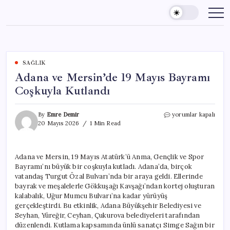
Skip
to
content
SAĞLIK
Adana ve Mersin’de 19 Mayıs Bayramı
Coşkuyla Kutlandı
Adana
By
Emre Demir
yorumlar kapalı
ve
20 Mayıs 2026
1 Min Read
Mersin’de
19
Mayıs
Adana ve Mersin, 19 Mayıs Atatürk’ü Anma, Gençlik ve Spor
Bayramı
Bayramı’nı büyük bir coşkuyla kutladı. Adana’da, birçok
Coşkuyla
Kutlandı
vatandaş Turgut Özal Bulvarı’nda bir araya geldi. Ellerinde
için
bayrak ve meşalelerle Gökkuşağı Kavşağı’ndan kortej oluşturan
kalabalık, Uğur Mumcu Bulvarı’na kadar yürüyüş
gerçekleştirdi. Bu etkinlik, Adana Büyükşehir Belediyesi ve
Seyhan, Yüreğir, Ceyhan, Çukurova belediyeleri tarafından
düzenlendi. Kutlama kapsamında ünlü sanatçı Simge Sağın bir