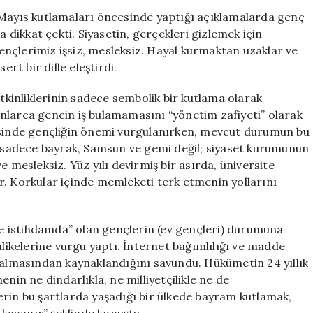
Sert
 Mayıs kutlamaları öncesinde yaptığı açıklamalarda genç
İfade:
a dikkat çekti. Siyasetin, gerçekleri gizlemek için
“Gençlik
nçlerimiz işsiz, mesleksiz. Hayal kurmaktan uzaklar ve
Manzarası
ert bir dille eleştirdi.
Siyasetin
Yüz
etkinliklerinin sadece sembolik bir kutlama olarak
Karası”
nlarca gencin iş bulamamasını “yönetim zafiyeti” olarak
için
fesinde gençliğin önemi vurgulanırken, mevcut durumun bu
ayıs sadece bayrak, Samsun ve gemi değil; siyaset kurumunun
e mesleksiz. Yüz yılı devirmiş bir asırda, üniversite
r. Korkular içinde memleketi terk etmenin yollarını
 ne istihdamda” olan gençlerin (ev gençleri) durumuna
hlikelerine vurgu yaptı. İnternet bağımlılığı ve madde
 kalmasından kaynaklandığını savundu. Hükümetin 24 yıllık
nin ne dindarlıkla, ne milliyetçilikle ne de
erin bu şartlarda yaşadığı bir ülkede bayram kutlamak,