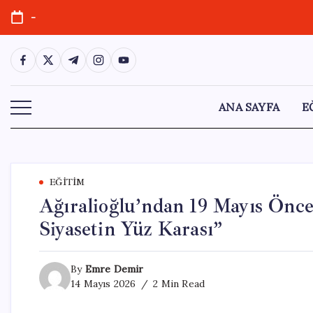
Skip
-
to
content
https://www.facebook.com/
https://twitter.com/
https://t.me/
https://www.instagram.com/
https://youtube.com/
ANA SAYFA
E
EĞITIM
Ağıralioğlu’ndan 19 Mayıs Önce
Siyasetin Yüz Karası”
By
Emre Demir
14 Mayıs 2026
2 Min Read