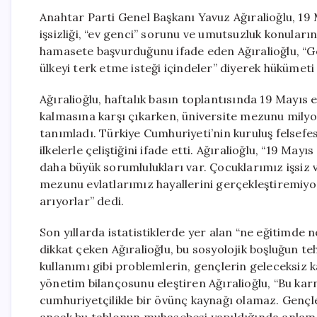
Anahtar Parti Genel Başkanı Yavuz Ağıralioğlu, 19
işsizliği, “ev genci” sorunu ve umutsuzluk konuların
hamasete başvurduğunu ifade eden Ağıralioğlu, “Ge
ülkeyi terk etme isteği içindeler” diyerek hükümeti s
Ağıralioğlu, haftalık basın toplantısında 19 Mayıs 
kalmasına karşı çıkarken, üniversite mezunu milyo
tanımladı. Türkiye Cumhuriyeti’nin kuruluş felse
ilkelerle çeliştiğini ifade etti. Ağıralioğlu, “19 M
daha büyük sorumlulukları var. Çocuklarımız işsiz v
mezunu evlatlarımız hayallerini gerçekleştiremiyo
arıyorlar” dedi.
Son yıllarda istatistiklerde yer alan “ne eğitimde
dikkat çeken Ağıralioğlu, bu sosyolojik boşluğun te
kullanımı gibi problemlerin, gençlerin geleceksiz
yönetim bilançosunu eleştiren Ağıralioğlu, “Bu karne
cumhuriyetçilikle bir övünç kaynağı olamaz. Gençl