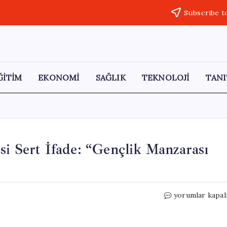
Subscribe t
ĞİTİM
EKONOMİ
SAĞLIK
TEKNOLOJİ
TANI
si Sert İfade: “Gençlik Manzarası
Ağıralioğlu’nda
yorumlar kapal
19
Mayıs
Öncesi