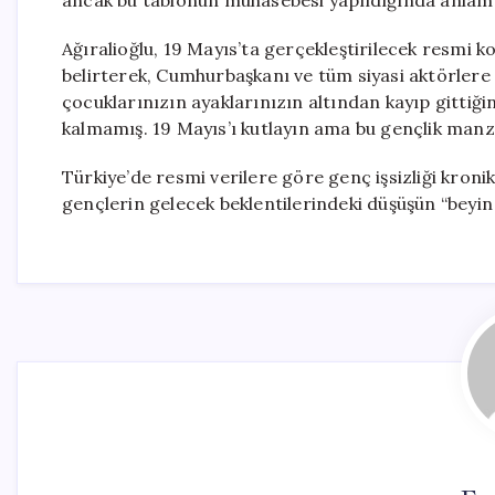
ancak bu tablonun muhasebesi yapıldığında anlam 
Ağıralioğlu, 19 Mayıs’ta gerçekleştirilecek resmi 
belirterek, Cumhurbaşkanı ve tüm siyasi aktörlere
çocuklarınızın ayaklarınızın altından kayıp gittiğini
kalmamış. 19 Mayıs’ı kutlayın ama bu gençlik manza
Türkiye’de resmi verilere göre genç işsizliği kron
gençlerin gelecek beklentilerindeki düşüşün “beyin