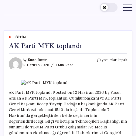
Skip
to
content
EĞITIM
AK Parti MYK toplandı
AK
By
Emre Demir
yorumlar kapalı
Parti
12 Haziran 2026
1 Min Read
MYK
toplandı
için
AK Parti MYK toplandı Posted on 12 Haziran 2026 by Yusuf
Arslan AK Parti MYK toplantısı, Cumhurbaşkanı ve AK Parti
Genel Başkanı Recep Tayyip Erdoğan başkanlığında AK Parti
Genel Merkezi’nde saat 15.10’da başladı. Toplantıda 7
Haziran’da gerçekleştirilen belde seçimlerinin
değerlendirileceği, Bilgi ve İletişim Teknolojileri Başkanlığı’nın
sunumu ile TBMM Parti Grubu çalışmaları ve Meclis
gündeminin ele alınacağı öğrenildi. Haberlerimizi Google’da