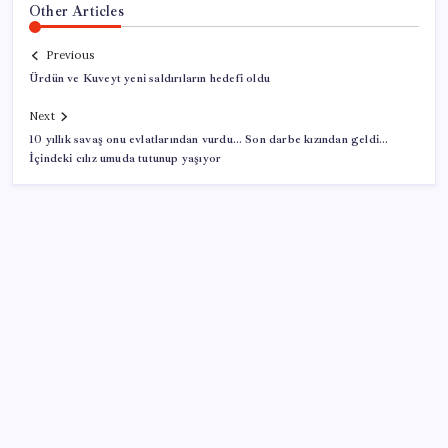
Other Articles
Previous
Ürdün ve Kuveyt yeni saldırıların hedefi oldu
Next
10 yıllık savaş onu evlatlarından vurdu… Son darbe kızından geldi…
İçindeki cılız umuda tutunup yaşıyor
SON YAZILAR
Tüm dünyaya ‘tatil daveti’