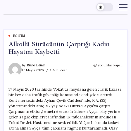
Skip
to
content
EĞITIM
Alkollü Sürücünün Çarptığı Kadın
Hayatını Kaybetti
Alkollü
By
Emre Demir
yorumlar kapalı
Sürücünün
17 Mayıs 2026
1 Min Read
Çarptığı
Kadın
Hayatını
17 Mayıs 2026 tarihinde Tokat’ta meydana gelen trafik kazası,
Kaybetti
bir kez daha trafik güvenliği konusunda endişeleri artırdı.
için
Kent merkezindeki Ayhan Çevik Caddesi’nde, K.A. (35)
yönetimindeki araç, 57 yaşındaki Hurisel Ayça’ya çarptı.
Çarpmanın etkisiyle metrelerce sürüklenen Ayça, olay yerine
gelen sağlık ekipleri tarafından ilk müdahalesinin ardından
Tokat Devlet Hastanesi’ne sevk edildi. Yoğun bakımda tedavi
altına alınan Ayça, tüm çabalara rağmen kurtarılamadı. Olay