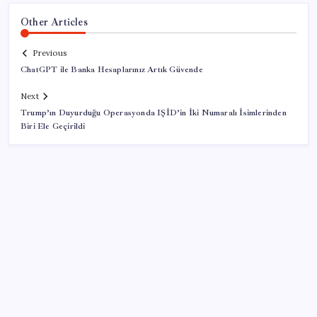
Other Articles
Previous
ChatGPT ile Banka Hesaplarınız Artık Güvende
Next
Trump’ın Duyurduğu Operasyonda IŞİD’in İki Numaralı İsimlerinden
Biri Ele Geçirildi
SON YAZILAR
Tüm dünyaya ‘tatil daveti’