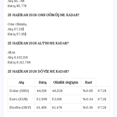
Alış
85,74₺
Satış
85,77₺
25 HAZİRAN 2026 ONS GÜMÜŞ NE KADAR?
Ons Gümüş
Alış
57,33$
Satış
57,35$
25 HAZİRAN 2026 ALTIN NE KADAR?
Altın
Alış
6.102,11₺
Satış
6.112,76₺
25 HAZİRAN 2026 DÖVİZ NE KADAR?
Alış
Satış
Günlük değişim
Saat
Dolar (USD)
46,51₺
46,52₺
%0.05
07:28
Euro (EUR)
52,99₺
53,01₺
%0.34
07:28
Sterlin (GBP)
61,45₺
61,47₺
%0.36
07:28