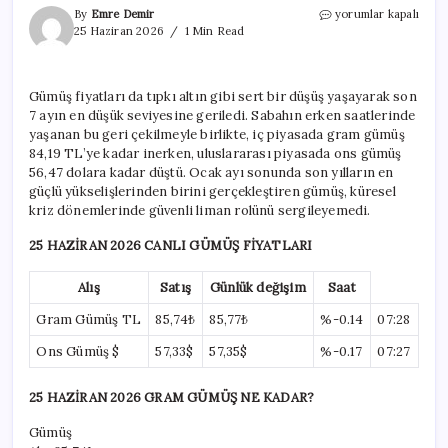
Altından
By
Emre Demir
yorumlar kapalı
sonra
25 Haziran 2026
1 Min Read
o
da
darbe
Gümüş fiyatları da tıpkı altın gibi sert bir düşüş yaşayarak son
yedi:
7 ayın en düşük seviyesine geriledi. Sabahın erken saatlerinde
Gümüşte
sert
yaşanan bu geri çekilmeyle birlikte, iç piyasada gram gümüş
düşüş
84,19 TL’ye kadar inerken, uluslararası piyasada ons gümüş
durdurulamıyor
56,47 dolara kadar düştü. Ocak ayı sonunda son yılların en
için
güçlü yükselişlerinden birini gerçekleştiren gümüş, küresel
kriz dönemlerinde güvenli liman rolünü sergileyemedi.
25 HAZİRAN 2026 CANLI GÜMÜŞ FİYATLARI
Alış
Satış
Günlük değişim
Saat
Gram Gümüş TL
85,74₺
85,77₺
%-0.14
07:28
Ons Gümüş $
57,33$
57,35$
%-0.17
07:27
25 HAZİRAN 2026 GRAM GÜMÜŞ NE KADAR?
Gümüş