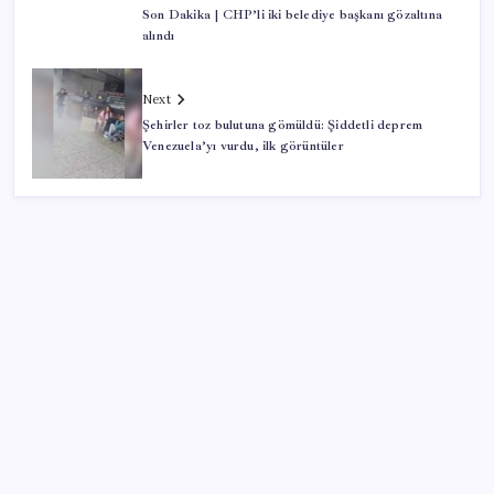
Son Dakika | CHP’li iki belediye başkanı gözaltına
alındı
Next
Şehirler toz bulutuna gömüldü: Şiddetli deprem
Venezuela’yı vurdu, ilk görüntüler
SON YAZILAR
Epic Games’in 13 Ağustos’a kadar ücretsiz verdiği
oyunlar belli oldu