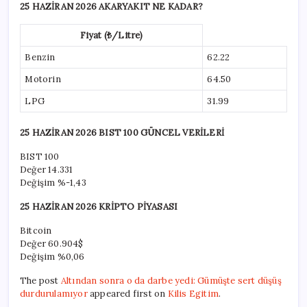
25 HAZİRAN 2026 AKARYAKIT NE KADAR?
Fiyat (₺/Litre)
Benzin
62.22
Motorin
64.50
LPG
31.99
25 HAZİRAN 2026 BIST 100 GÜNCEL VERİLERİ
BIST 100
Değer
14.331
Değişim
%-1,43
25 HAZİRAN 2026 KRİPTO PİYASASI
Bitcoin
Değer
60.904$
Değişim
%0,06
The post
Altından sonra o da darbe yedi: Gümüşte sert düşüş
durdurulamıyor
appeared first on
Kilis Egitim
.