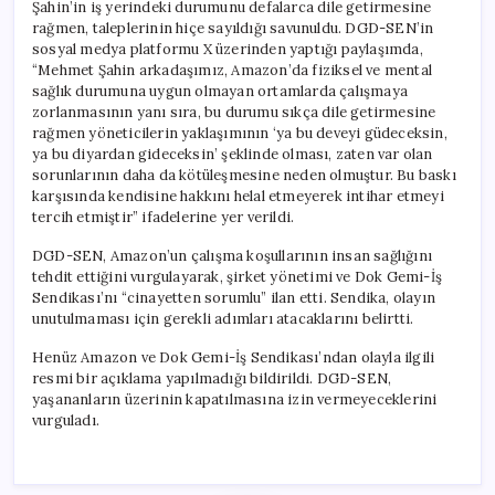
Şahin’in iş yerindeki durumunu defalarca dile getirmesine
rağmen, taleplerinin hiçe sayıldığı savunuldu. DGD-SEN’in
sosyal medya platformu X üzerinden yaptığı paylaşımda,
“Mehmet Şahin arkadaşımız, Amazon’da fiziksel ve mental
sağlık durumuna uygun olmayan ortamlarda çalışmaya
zorlanmasının yanı sıra, bu durumu sıkça dile getirmesine
rağmen yöneticilerin yaklaşımının ‘ya bu deveyi güdeceksin,
ya bu diyardan gideceksin’ şeklinde olması, zaten var olan
sorunlarının daha da kötüleşmesine neden olmuştur. Bu baskı
karşısında kendisine hakkını helal etmeyerek intihar etmeyi
tercih etmiştir” ifadelerine yer verildi.
DGD-SEN, Amazon’un çalışma koşullarının insan sağlığını
tehdit ettiğini vurgulayarak, şirket yönetimi ve Dok Gemi-İş
Sendikası’nı “cinayetten sorumlu” ilan etti. Sendika, olayın
unutulmaması için gerekli adımları atacaklarını belirtti.
Henüz Amazon ve Dok Gemi-İş Sendikası’ndan olayla ilgili
resmi bir açıklama yapılmadığı bildirildi. DGD-SEN,
yaşananların üzerinin kapatılmasına izin vermeyeceklerini
vurguladı.