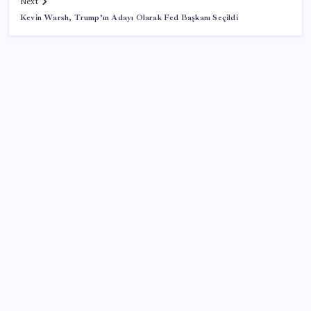
Next
Kevin Warsh, Trump’ın Adayı Olarak Fed Başkanı Seçildi
SON YAZILAR
Pezeşkiyan: Teslim olmaya zorlanırsak savaşırız,
boyun eğmeyiz
AB’den 348 uyduluk güvenlik iletişim ağına onay
iPhone 18 Pro Max ve iPhone Ultra Elimizde
Hazine nakit gerçekleşmeleri 395,7 milyar TL açık
verdi