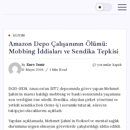
Skip
to
content
EĞITIM
Amazon Depo Çalışanının Ölümü:
Mobbing İddiaları ve Sendika Tepkisi
Amazon
By
Emre Demir
yorumlar kapalı
Depo
13 Mayıs 2026
1 Min Read
Çalışanının
Ölümü:
Mobbing
DGD-SEN, Amazon’un İST2 deposunda görev yapan Mehmet
İddiaları
Şahin’in maruz kaldığı mobbing ve baskı sonucunda yaşamına
ve
Sendika
son verdiğini öne sürdü. Sendika, olaydan şirket yönetimi ve
Tepkisi
yetkili sendika Dok Gemi-İş’i sorumlu tutarak, sürecin
için
takipçisi olacaklarını açıkladı.
Yapılan açıklamada, Mehmet Şahin’in fiziksel ve mental sağlık
durumuna uygun olmayan görevlerde çalıştırıldığı iddia edildi.