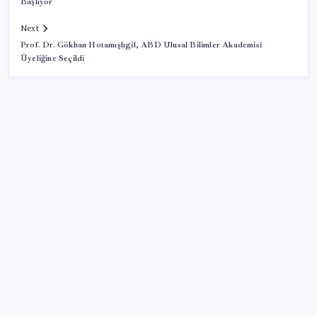
Başlıyor
Next
Prof. Dr. Gökhan Hotamışlıgil, ABD Ulusal Bilimler Akademisi
Üyeliğine Seçildi
SON YAZILAR
Epic Games’in 13 Ağustos’a kadar ücretsiz verdiği
oyunlar belli oldu
İBB Davası’nda yeni gelişme: Tahliye kararı çıkmadı!
Honor Yeni Logosu ve Dare to Be Sloganıyla