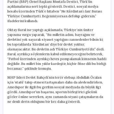
Partisi (BBP) Genel Başkanı Mustafa Destici, Türk’ün
açıklamalarına sert tepki gösterdi. Destici, sosyal medya
hesabı üzerinden Türk’e hitaben “Ne Kürdistan’ı lan! Burası
Türkiye Cumhuriyeti. Beğenmiyorsan defolup gidersin.”
ifadelerini kullandı.
Oktay Saral ise yaptığı açıklamada, Türkiye’nin üniter
yapısına vurgu yaparak, “Bu milletin adını, bayrağını ve
devletini yok sayarak siyaset yaptığını zannedenler bilsin ki;
bu topraklarda ‘Kürdistan’ diye bir devlet yoktur,
olamayacaktır. Bu devletin adı Türkiye Cumhuriyeti’dir.” dedi.
Saral, ayrılıkçı söylemlerin kabul edilemeyeceğini belirterek,
“Futbol üzerinden ayrılıkçı heves pompalamak kimsenin haddi
değildir. Bu millet bin yıldır kardeştir, hiçbir fitne dili bu birliği
bozamaz.” şeklinde konuştu.
MHP lideri Devlet Bahçeli’nin terör elebaşı Abdullah Öcalan
için ‘statü’ talep etmesi tartışmaları daha da alevlendirirken,
Amedspor ile ilgili bu gerilim sosyal medyada da büyük ilgi
gördü. Amedspor’un başarısı, sporun birleştirici gücünü
gözler önüne sererken, aynı zamanda siyasi çatışmaların da
ne denli derin olduğunu bir kez daha gösterdi.