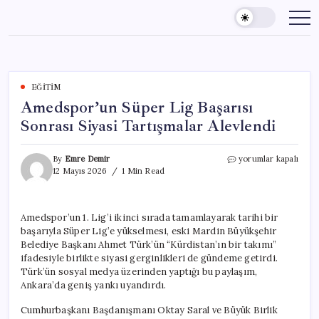
Skip
to
content
EĞITIM
Amedspor’un Süper Lig Başarısı
Sonrası Siyasi Tartışmalar Alevlendi
Amedspor’un
By
Emre Demir
yorumlar kapalı
Süper
12 Mayıs 2026
1 Min Read
Lig
Başarısı
Sonrası
Amedspor’un 1. Lig’i ikinci sırada tamamlayarak tarihi bir
Siyasi
başarıyla Süper Lig’e yükselmesi, eski Mardin Büyükşehir
Tartışmalar
Alevlendi
Belediye Başkanı Ahmet Türk’ün “Kürdistan’ın bir takımı”
için
ifadesiyle birlikte siyasi gerginlikleri de gündeme getirdi.
Türk’ün sosyal medya üzerinden yaptığı bu paylaşım,
Ankara’da geniş yankı uyandırdı.
Cumhurbaşkanı Başdanışmanı Oktay Saral ve Büyük Birlik