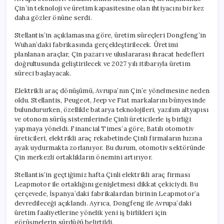
Çin’in teknoloji ve üretim kapasitesine olan ihtiyacını bir kez
daha gözler önüne serdi.
Stellantis’in açıklamasına göre, üretim süreçleri Dongfeng’in
Wuhan’daki fabrikasında gerçekleştirilecek. Üretimi
planlanan araçlar, Çin pazarı ve uluslararası ihracat hedefleri
doğrultusunda geliştirilecek ve 2027 yılı itibarıyla üretim
süreci başlayacak.
Elektrikli araç dönüşümü, Avrupa’nın Çin’e yönelmesine neden
oldu. Stellantis, Peugeot, Jeep ve Fiat markalarını bünyesinde
bulundururken, özellikle batarya teknolojileri, yazılım altyapısı
ve otonom sürüş sistemlerinde Çinli üreticilerle iş birliği
yapmaya yöneldi. Financial Times’a göre, Batılı otomotiv
üreticileri, elektrikli araç rekabetinde Çinli firmaların hızına
ayak uydurmakta zorlanıyor. Bu durum, otomotiv sektöründe
Çin merkezli ortaklıkların önemini artırıyor.
Stellantis’in geçtiğimiz hafta Çinli elektrikli araç firması
Leapmotor ile ortaklığını genişletmesi dikkat çekiciydi. Bu
çerçevede, İspanya’daki fabrikalardan birinin Leapmotor’a
devredileceği açıklandı. Ayrıca, Dongfeng ile Avrupa’daki
üretim faaliyetlerine yönelik yeni iş birlikleri için
görüşmelerin sürdüğü belirtildi.