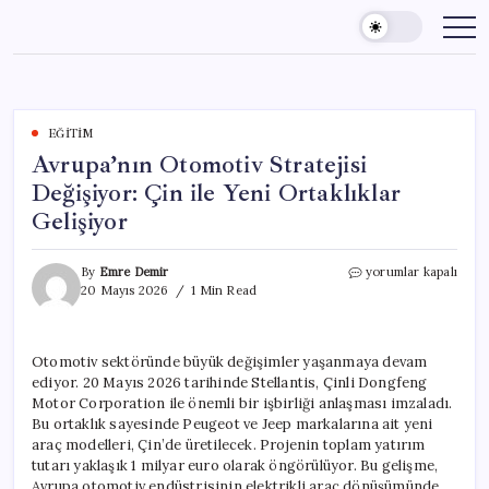
Skip
to
content
EĞITIM
Avrupa’nın Otomotiv Stratejisi
Değişiyor: Çin ile Yeni Ortaklıklar
Gelişiyor
Avrupa’nın
By
Emre Demir
yorumlar kapalı
Otomotiv
20 Mayıs 2026
1 Min Read
Stratejisi
Değişiyor:
Çin
Otomotiv sektöründe büyük değişimler yaşanmaya devam
ile
ediyor. 20 Mayıs 2026 tarihinde Stellantis, Çinli Dongfeng
Yeni
Ortaklıklar
Motor Corporation ile önemli bir işbirliği anlaşması imzaladı.
Gelişiyor
Bu ortaklık sayesinde Peugeot ve Jeep markalarına ait yeni
için
araç modelleri, Çin’de üretilecek. Projenin toplam yatırım
tutarı yaklaşık 1 milyar euro olarak öngörülüyor. Bu gelişme,
Avrupa otomotiv endüstrisinin elektrikli araç dönüşümünde