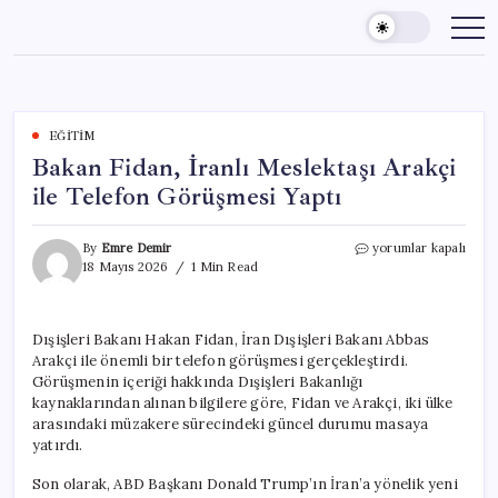
Skip
to
content
EĞITIM
Bakan Fidan, İranlı Meslektaşı Arakçi
ile Telefon Görüşmesi Yaptı
Bakan
By
Emre Demir
yorumlar kapalı
Fidan,
18 Mayıs 2026
1 Min Read
İranlı
Meslektaşı
Arakçi
Dışişleri Bakanı Hakan Fidan, İran Dışişleri Bakanı Abbas
ile
Arakçi ile önemli bir telefon görüşmesi gerçekleştirdi.
Telefon
Görüşmesi
Görüşmenin içeriği hakkında Dışişleri Bakanlığı
Yaptı
kaynaklarından alınan bilgilere göre, Fidan ve Arakçi, iki ülke
için
arasındaki müzakere sürecindeki güncel durumu masaya
yatırdı.
Son olarak, ABD Başkanı Donald Trump’ın İran’a yönelik yeni