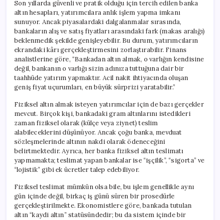
Son yıllarda güvenli ve pratik olduğu için tercih edilen banka
altın hesapları, yatırımcılara anlık işlem yapma imkanı
sunuyor. Ancak piyasalardaki dalgalanmalar sırasında,
bankaların alış ve satış fiyatları arasındaki fark (makas aralığı)
beklenmedik şekilde genişleyebilir. Bu durum, yatırımcıların
ekrandaki kârı gerçekleştirmesini zorlaştırabilir. Finans
analistlerine göre, “Bankadan altın almak, o varlığın kendisine
değil, bankanın o varlığı sizin adınıza tuttuğuna dair bir
taahhüde yatırım yapmaktır. Acil nakit ihtiyacında oluşan
geniş fiyat uçurumları, en büyük sürprizi yaratabilir.”
Fiziksel altın almak isteyen yatırımcılar için de bazı gerçekler
mevcut. Birçok kişi, bankadaki gram altınlarını istedikleri
zaman fiziksel olarak (külçe veya ziynet) teslim
alabileceklerini düşünüyor. Ancak çoğu banka, mevduat
sözleşmelerinde altının nakdi olarak ödeneceğini
belirtmektedir. Ayrıca, her banka fiziksel altın teslimatı
yapmamakta; teslimat yapan bankalar ise “işçilik”, “sigorta” ve
“lojistik” gibi ek ücretler talep edebiliyor.
Fiziksel teslimat mümkün olsa bile, bu işlem genellikle aynı
gün içinde değil, birkaç iş günü süren bir prosedürle
gerçekleştirilmekte. Ekonomistlere göre, bankada tutulan
altın “kaydi altın” statüsündedir; bu da sistem içinde bir