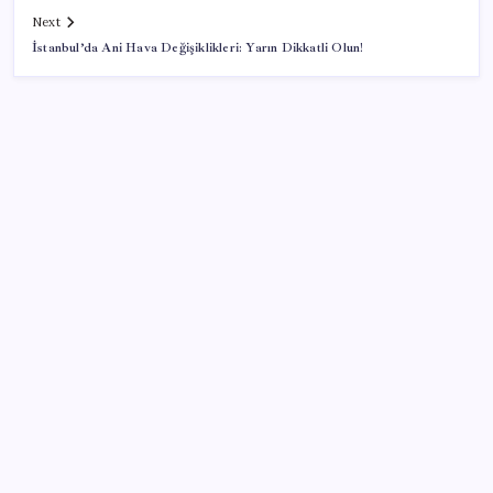
Next
İstanbul’da Ani Hava Değişiklikleri: Yarın Dikkatli Olun!
SON YAZILAR
Deutsche Bank’tan altın tahmini: Yıl sonu 4.700 dolar
Meclisin Yapay Zeka Tercihi Belli Oldu
TÜİK temmuz ayı enflasyonunu açıkladı
Emekliler isyanda: Emekliyim bundan da utanıyorum
3 gün önce istifa etmişti… CHP’li eski vekil hayatını