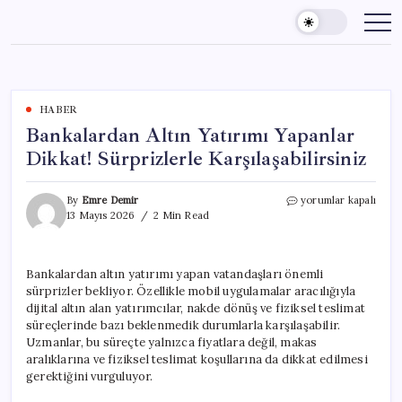
Skip
to
content
HABER
Bankalardan Altın Yatırımı Yapanlar
Dikkat! Sürprizlerle Karşılaşabilirsiniz
Bankalardan
By
Emre Demir
yorumlar kapalı
Altın
13 Mayıs 2026
2 Min Read
Yatırımı
Yapanlar
Dikkat!
Bankalardan altın yatırımı yapan vatandaşları önemli
Sürprizlerle
sürprizler bekliyor. Özellikle mobil uygulamalar aracılığıyla
Karşılaşabilirsiniz
için
dijital altın alan yatırımcılar, nakde dönüş ve fiziksel teslimat
süreçlerinde bazı beklenmedik durumlarla karşılaşabilir.
Uzmanlar, bu süreçte yalnızca fiyatlara değil, makas
aralıklarına ve fiziksel teslimat koşullarına da dikkat edilmesi
gerektiğini vurguluyor.