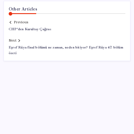
Other Articles
Previous
CHP’den Kurultay Çağrısı
Next
Eşref Rüya final bölümü ne zaman, neden bitiyor? Eşref Rüya 47. bölüm
özeti
SON YAZILAR
Honor Yeni Logosu ve Dare to Be Sloganıyla