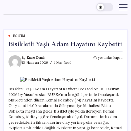
Skip
to
content
EĞITIM
Bisikletli Yaşlı Adam Hayatını Kaybetti
Bisikletli
By
Emre Demir
yorumlar kapalı
Yaşlı
10 Haziran 2026
1 Min Read
Adam
Hayatını
Kaybetti
için
Bisikletli Yaşlı Adam Hayatını Kaybetti Posted on 10 Haziran
2026 by Yusuf Arslan BURSA’nın İnegöl ilçesinde fenalaşarak
bisikletinden düşen Kemal Kocabey (74) hayatını kaybetti.
Olay, saat 14.00 sıralarında Süleymaniye Mahallesi Ekim
Sokak’ta meydana geldi. Bisikletiyle yolda ilerleyen Kemal
Kocabey, iddiaya göre fenalaşarak düştü. Durumu fark eden
çevredekilerin ihbarı üzerine olay yerine polis ve sağlık
ekipleri sevk edildi. Sağlık ekiplerinin yaptığı kontrolde, Kemal