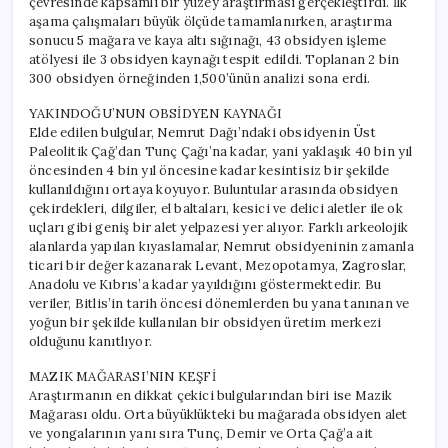
çevresinde kapsamlı bir yüzey araştırması gerçekleştirdi. İlk
Biri
aşama çalışmaları büyük ölçüde tamamlanırken, araştırma
için
sonucu 5 mağara ve kaya altı sığınağı, 43 obsidyen işleme
atölyesi ile 3 obsidyen kaynağı tespit edildi. Toplanan 2 bin
300 obsidyen örneğinden 1,500’ünün analizi sona erdi.
YAKINDOĞU’NUN OBSİDYEN KAYNAĞI
Elde edilen bulgular, Nemrut Dağı’ndaki obsidyenin Üst
Paleolitik Çağ’dan Tunç Çağı’na kadar, yani yaklaşık 40 bin yıl
öncesinden 4 bin yıl öncesine kadar kesintisiz bir şekilde
kullanıldığını ortaya koyuyor. Buluntular arasında obsidyen
çekirdekleri, dilgiler, el baltaları, kesici ve delici aletler ile ok
uçları gibi geniş bir alet yelpazesi yer alıyor. Farklı arkeolojik
alanlarda yapılan kıyaslamalar, Nemrut obsidyeninin zamanla
ticari bir değer kazanarak Levant, Mezopotamya, Zagroslar,
Anadolu ve Kıbrıs’a kadar yayıldığını göstermektedir. Bu
veriler, Bitlis’in tarih öncesi dönemlerden bu yana tanınan ve
yoğun bir şekilde kullanılan bir obsidyen üretim merkezi
olduğunu kanıtlıyor.
MAZIK MAĞARASI’NIN KEŞFİ
Araştırmanın en dikkat çekici bulgularından biri ise Mazik
Mağarası oldu. Orta büyüklükteki bu mağarada obsidyen alet
ve yongalarının yanı sıra Tunç, Demir ve Orta Çağ’a ait