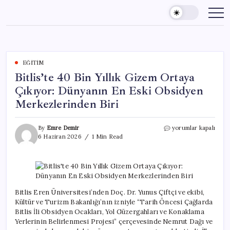
Skip
to
content
EĞITIM
Bitlis’te 40 Bin Yıllık Gizem Ortaya
Çıkıyor: Dünyanın En Eski Obsidyen
Merkezlerinden Biri
Bitlis’te
By
Emre Demir
yorumlar kapalı
40
6 Haziran 2026
1 Min Read
Bin
Yıllık
Gizem
Ortaya
Çıkıyor:
Dünyanın
Bitlis Eren Üniversitesi’nden Doç. Dr. Yunus Çiftçi ve ekibi,
En
Kültür ve Turizm Bakanlığı’nın izniyle “Tarih Öncesi Çağlarda
Eski
Bitlis İli Obsidyen Ocakları, Yol Güzergahları ve Konaklama
Obsidyen
Yerlerinin Belirlenmesi Projesi” çerçevesinde Nemrut Dağı ve
Merkezlerinden