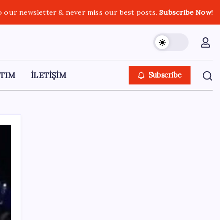
o our newsletter & never miss our best posts.
Subscribe Now!
TIM
İLETİŞİM
Subscribe
SON YAZILAR
Epic Games’in 13 Ağustos’a kadar ücretsiz
verdiği oyunlar belli oldu