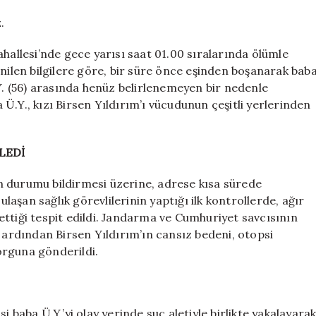
evine
döndü;
.
Babası
tarafından
ahallesi’nde gece yarısı saat 01.00 sıralarında ölümle
katledildi
inilen bilgilere göre, bir süre önce eşinden boşanarak bab
için
.Y. (56) arasında henüz belirlenemeyen bir nedenle
Ü.Y., kızı Birsen Yıldırım’ı vücudunun çeşitli yerlerinden
LEDİ
n durumu bildirmesi üzerine, adrese kısa sürede
ulaşan sağlık görevlilerinin yaptığı ilk kontrollerde, ağır
ttiği tespit edildi. Jandarma ve Cumhuriyet savcısının
n ardından Birsen Yıldırım’ın cansız bedeni, otopsi
orguna gönderildi.
 baba Ü.Y.’yi olay yerinde suç aletiyle birlikte yakalayara