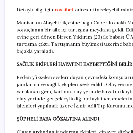
Detaylı bilgi için
rossibet
adresini inceleyebilirsiniz
Manisa’nın Alaşehir ilçesine bağlı Caber Konaklı M
sonuçlanan bir aile içi tartışma meydana geldi. Ed
evine geri dönen Birsen Yıldırım (23) ile babası Ü
tartışma çıktı. Tartışmanın büyümesi üzerine baba 
bıçakla yaraladı.
SAĞLIK EKİPLERİ HAYATINI KAYBETTİĞİNİ BELİR
Evden yükselen sesleri duyan çevredeki komşuları
jandarma ve sağlık ekipleri sevk edildi. Olay yerine 
yaralanan genç kadının olay yerinde hayatını kaybe
olay yerinde gerçekleştirdiği detaylı incelemeleri
işlemleri yapılmak üzere İzmir Adli Tıp Kurumu m
ŞÜPHELİ BABA GÖZALTINA ALINDI
Olayın ardından jandarma ekipleri, cinayet şüphelisi