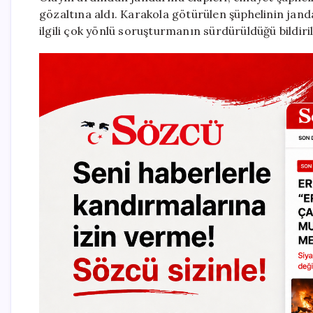
gözaltına aldı. Karakola götürülen şüphelinin jand
ilgili çok yönlü soruşturmanın sürdürüldüğü bildiril