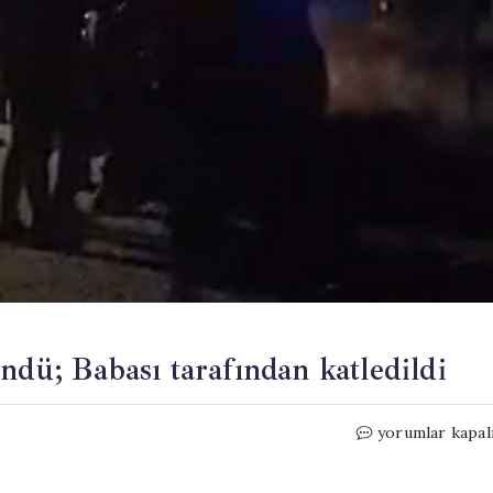
ndü; Babası tarafından katledildi
Boşandıktan
yorumlar kapal
sonra
aile