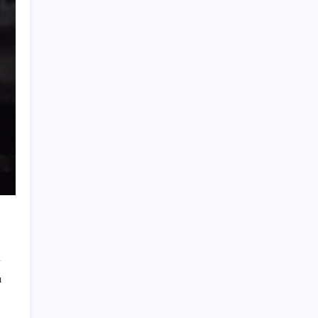
İBB Davası’nda yeni gelişme: Tahliye kararı
çıkmadı!
Honor Yeni Logosu ve Dare to Be
Sloganıyla Büyüyor
Deutsche Bank’tan altın tahmini: Yıl sonu
4.700 dolar
Meclisin Yapay Zeka Tercihi Belli Oldu
TÜİK temmuz ayı enflasyonunu açıkladı
Emekliler isyanda: Emekliyim bundan da
utanıyorum
3 gün önce istifa etmişti… CHP’li eski vekil
hayatını kaybetti!
Son Dakika… CHP’de dikkat çeken istifa:
Önder Sav YENİ Parti’ye katılıyor
ı
Emekliler için sigorta protokolü