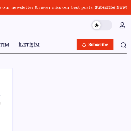
o our newsletter & never miss our best posts.
Subscribe Now!
TIM
İLETİŞİM
Subscribe
ı
SON YAZILAR
Tüm dünyaya ‘tatil daveti’