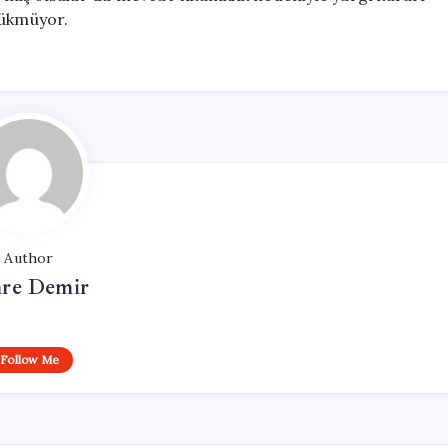
zükmüyor.
Author
re Demir
Follow Me