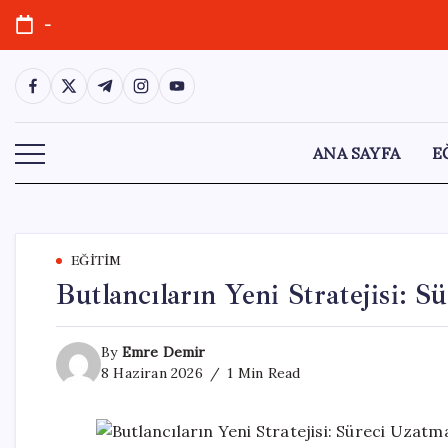
Skip
-
to
content
https://www.facebook.com/
https://twitter.com/
https://t.me/
https://www.instagram.com/
https://youtube.com/
ANA SAYFA
E
EĞITIM
Butlancıların Yeni Stratejisi: S
By
Emre Demir
8 Haziran 2026
1 Min Read