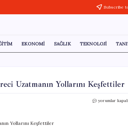
Subscribe t
ĞİTİM
EKONOMİ
SAĞLIK
TEKNOLOJİ
TANI
üreci Uzatmanın Yollarını Keşfettiler
Butlancıların
yorumlar kapal
Yeni
Stratejisi:
Süreci
Uzatmanın