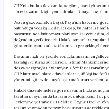
CHP’nin butlan davasında, seçilmiş parti yönetimin
süreci uzatmak için yeni adımlar atmaya hazırlandığ
Sözcü gazetesinden Başak Kaya’nın haberine göre, 
bulunduğu yedi kişilik davacı ekip, bu hafta İstin
başvurusunda bulunmayı planlıyor. Bu yeni adım, d
doğrudan geciktirecek. Hukuk uzmanları, yapılan
gönderilmesinin adli tatil sonrası gerçekleşebileceğ
Davanın hızlı bir şekilde sonuçlanmasını engelleye
fazlalığı ve itiraz süreleridir. İstinaf Mahkemesi’
dosya Yargıtay’a iletilemiyor. Dört farklı tarafın 
CHP kurumsal olarak davalı olarak, 45 kişi ise fer’
yönetimi, görevden uzaklaştırma kararı verilen ta
Hukuki düzenlemelere göre davanın hızla sonuçlana
tarafların aynı anda kararın kesinleşmesini talep 
ilerlemeye yetmiyor. CHP lideri Özgür Özel ve yö
teslimi yapmadan temyiz başvurusunu gerçekleştirm