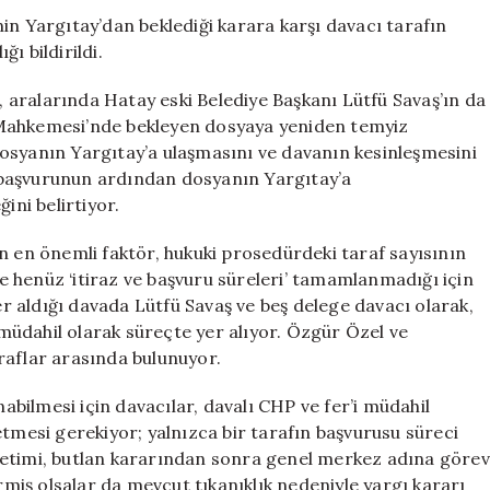
Yollarını
in Yargıtay’dan beklediği karara karşı davacı tarafın
Keşfettiler
ı bildirildi.
için
aralarında Hatay eski Belediye Başkanı Lütfü Savaş’ın da
af Mahkemesi’nde bekleyen dosyaya yeniden temyiz
osyanın Yargıtay’a ulaşmasını ve davanın kesinleşmesini
 başvurunun ardından dosyanın Yargıtay’a
ini belirtiyor.
n en önemli faktör, hukuki prosedürdeki taraf sayısının
nde henüz ‘itiraz ve başvuru süreleri’ tamamlanmadığı için
yer aldığı davada Lütfü Savaş ve beş delege davacı olarak,
i müdahil olarak süreçte yer alıyor. Özgür Özel ve
raflar arasında bulunuyor.
bilmesi için davacılar, davalı CHP ve fer’i müdahil
etmesi gerekiyor; yalnızca bir tarafın başvurusu süreci
netimi, butlan kararından sonra genel merkez adına görev
iş olsalar da mevcut tıkanıklık nedeniyle yargı kararı