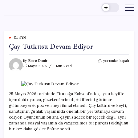
Skip
to
content
EĞITIM
Çay Tutkusu Devam Ediyor
Çay
By
Emre Demir
yorumlar kapalı
Tutkusu
25 Mayıs 2026
1 Min Read
Devam
Ediyor
için
25 Mayıs 2026 tarihinde Firuzağa Kahvesi’nde çayını keyifle
içen ünlü oyuncu, gazetecilerin objektiflerini görünce
gülümseyerek poz vermeyi ihmal etmedi. Çay kültürü ve keyfi,
sanatçının günlük yaşamında önemli bir yer tutmaya devam
ediyor. Oyuncunun bu anı, çayın sadece bir içecek değil, aynı
zamanda sosyal yaşamın da vazgeçilmez bir parçası olduğunu
bir kez daha gözler önüne serdi.