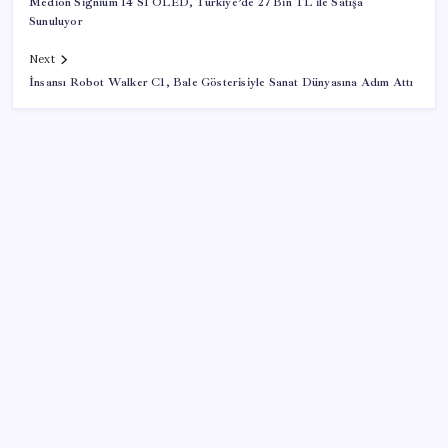
Medion Signium 14 S1 OLED, Türkiye’de 27 Bin TL ile Satışa
Sunuluyor
Next
İnsansı Robot Walker C1, Bale Gösterisiyle Sanat Dünyasına Adım Attı
SON YAZILAR
Honor Yeni Logosu ve Dare to Be Sloganıyla
Büyüyor
Deutsche Bank’tan altın tahmini: Yıl sonu 4.700 dolar
Meclisin Yapay Zeka Tercihi Belli Oldu