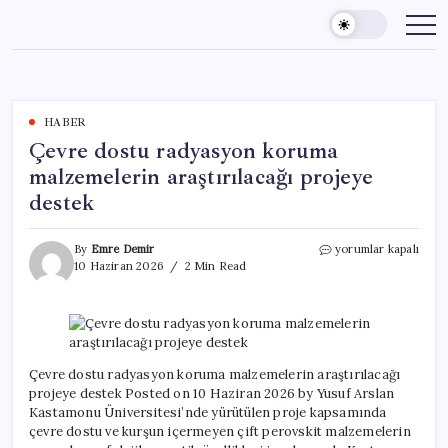
Skip
to
content
HABER
Çevre dostu radyasyon koruma
malzemelerin araştırılacağı projeye
destek
Çevre
By
Emre Demir
yorumlar kapalı
dostu
10 Haziran 2026
2 Min Read
radyasyon
koruma
malzemelerin
araştırılacağı
projeye
destek
Çevre dostu radyasyon koruma malzemelerin araştırılacağı
için
projeye destek Posted on 10 Haziran 2026 by Yusuf Arslan
Kastamonu Üniversitesi’nde yürütülen proje kapsamında
çevre dostu ve kurşun içermeyen çift perovskit malzemelerin