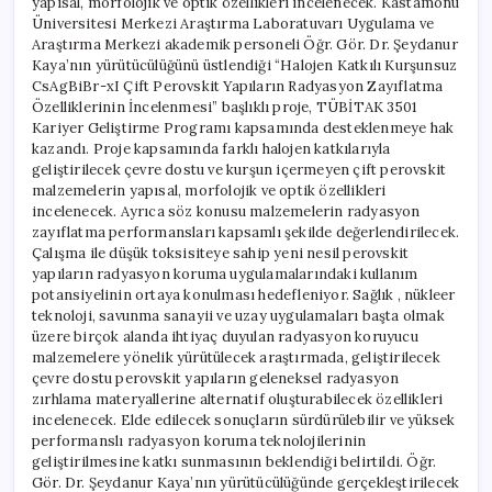
yapısal, morfolojik ve optik özellikleri incelenecek. Kastamonu
Üniversitesi Merkezi Araştırma Laboratuvarı Uygulama ve
Araştırma Merkezi akademik personeli Öğr. Gör. Dr. Şeydanur
Kaya’nın yürütücülüğünü üstlendiği “Halojen Katkılı Kurşunsuz
CsAgBiBr-xI Çift Perovskit Yapıların Radyasyon Zayıflatma
Özelliklerinin İncelenmesi” başlıklı proje, TÜBİTAK 3501
Kariyer Geliştirme Programı kapsamında desteklenmeye hak
kazandı. Proje kapsamında farklı halojen katkılarıyla
geliştirilecek çevre dostu ve kurşun içermeyen çift perovskit
malzemelerin yapısal, morfolojik ve optik özellikleri
incelenecek. Ayrıca söz konusu malzemelerin radyasyon
zayıflatma performansları kapsamlı şekilde değerlendirilecek.
Çalışma ile düşük toksisiteye sahip yeni nesil perovskit
yapıların radyasyon koruma uygulamalarındaki kullanım
potansiyelinin ortaya konulması hedefleniyor. Sağlık , nükleer
teknoloji, savunma sanayii ve uzay uygulamaları başta olmak
üzere birçok alanda ihtiyaç duyulan radyasyon koruyucu
malzemelere yönelik yürütülecek araştırmada, geliştirilecek
çevre dostu perovskit yapıların geleneksel radyasyon
zırhlama materyallerine alternatif oluşturabilecek özellikleri
incelenecek. Elde edilecek sonuçların sürdürülebilir ve yüksek
performanslı radyasyon koruma teknolojilerinin
geliştirilmesine katkı sunmasının beklendiği belirtildi. Öğr.
Gör. Dr. Şeydanur Kaya’nın yürütücülüğünde gerçekleştirilecek