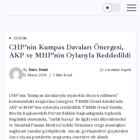
Skip
to
content
EĞITIM
CHP’nin Kumpas Davaları Önergesi,
AKP ve MHP’nin Oylarıyla Reddedildi
CHP’nin
By
Emre Demir
yorumlar kapalı
Kumpas
12 Mayıs 2026
1 Min Read
Davaları
Önergesi,
AKP
CHP’nin “kumpas davalarıyla siyasetin dizayn edilmesi”
ve
konusundaki araştırma önergesi, TBMM Genel Kurulu’nda
MHP’nin
Oylarıyla
AKP ve MHP’nin oylarıyla reddedildi. TBMM Genel Kurulu,
Reddedildi
Meclis Başkanvekili Pervin Buldan başkanlığında toplandı.
için
Bugünkü oturumda, “varlık barışı” ile ilgili yeni düzenlemeler
ve İstanbul Finans Merkezi’ndeki firmalara vergi avantajları
sağlayan yasalar görüşülecek. Ancak, görüşmelere geçmeden
önce siyasi partilerin araştırma önerileri ele alındı.