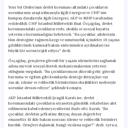
Yeni Yol Grubu’nun devlet koruması altındaki çocukların
sorunlarının araştırılmasıyla ilgili önergesi ve CHP’nin
kumpas davalarıyla ilgili önergesi, AKP ve MHP tarafından
reddedildi. CHP İstanbul Milletvekili Suat Özçağdaş, devlet
korumasındaki çocukların evde, okulda ve sosyal hayatta
yeterince korunmadığını belirterek, “Bu çocuklar, ailelerinin
tüm desteğine rağmen kaygı ve umutsuzluk içindeler. 18 yaşına
geldiklerinde kamusal bakım sisteminden ayrılmaları ise
büyük bir sorun teşkil ediyor” dedi.
Özçağdaş, gençlerin güvenli bir yaşam sürmelerini sağlamak
adına mevcut sosyal destek mekanizmalarının yetersiz
olduğunu vurguladı. “Bu çocuklarımızın düzenli gelir, güvenli
barınma ve eğitim gibi konularda desteğe ihtiyaçları var.
Ancak, izleme ve rehberlik birimlerinin eksiklikleri nedeniyle
sorunlar devam ediyor” şeklinde konuştu.
AKP İstanbul Milletvekili Şengül Karslı ise, devlet
korumasındaki çocukların siyasetin gündelik rekabetine alet
edilmesini kabul edemeyeceklerini ifade etti. Karslı, “Bu
çocuklar, devletin şefkatine ihtiyaç duyan değerli bir
emanettir. 81 ilde bakım sonrası izleme ve rehberlik birimleri
kurduk. Gençleri dışlamak, hangi vicdana sığar?” dedi. Ayrıca,