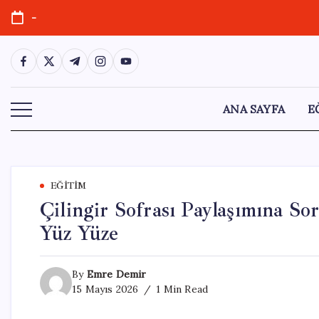
Skip
-
to
content
https://www.facebook.com/
https://twitter.com/
https://t.me/
https://www.instagram.com/
https://youtube.com/
ANA SAYFA
E
EĞITIM
Çilingir Sofrası Paylaşımına So
Yüz Yüze
By
Emre Demir
15 Mayıs 2026
1 Min Read