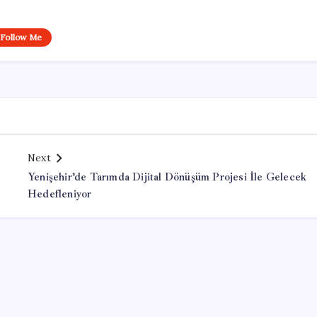
Follow Me
Next
1
Yenişehir’de Tarımda Dijital Dönüşüm Projesi İle Gelecek
Hedefleniyor
Office Lisans Satın Al