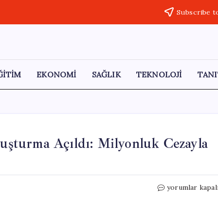
Subscribe t
ĞİTİM
EKONOMİ
SAĞLIK
TEKNOLOJİ
TANI
ruşturma Açıldı: Milyonluk Cezayla
Çilingir
yorumlar kapal
Sofrası
Paylaşımına
Soruşturma