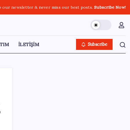
o our newsletter & never miss our best posts.
Subscribe Now!
TIM
İLETİŞİM
Subscribe
SON YAZILAR
ı
Epic Games’in 13 Ağustos’a kadar ücretsiz
verdiği oyunlar belli oldu