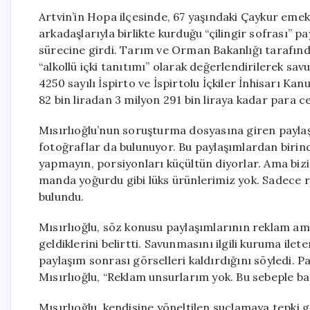
Artvin’in Hopa ilçesinde, 67 yaşındaki Çaykur emek
arkadaşlarıyla birlikte kurduğu “çilingir sofrası” 
sürecine girdi. Tarım ve Orman Bakanlığı tarafınd
“alkollü içki tanıtımı” olarak değerlendirilerek sav
4250 sayılı İspirto ve İspirtolu İçkiler İnhisarı Ka
82 bin liradan 3 milyon 291 bin liraya kadar para cez
Mısırlıoğlu’nun soruşturma dosyasına giren paylaş
fotoğraflar da bulunuyor. Bu paylaşımlardan birinde
yapmayın, porsiyonları küçültün diyorlar. Ama biz
manda yoğurdu gibi lüks ürünlerimiz yok. Sadece ra
bulundu.
Mısırlıoğlu, söz konusu paylaşımlarının reklam ama
geldiklerini belirtti. Savunmasını ilgili kuruma ilet
paylaşım sonrası görselleri kaldırdığını söyledi. 
Mısırlıoğlu, “Reklam unsurlarım yok. Bu sebeple b
Mısırlıoğlu, kendisine yöneltilen suçlamaya tepki