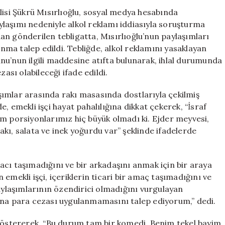
Açıldı:
lisi Şükrü Mısırlıoğlu, sosyal medya hesabında
Milyonluk
paylaşımı nedeniyle alkol reklamı iddiasıyla soruşturma
Cezayla
an gönderilen tebligatta, Mısırlıoğlu’nun paylaşımları
Yüz
unma talep edildi. Tebliğde, alkol reklamını yasaklayan
Yüze
nunu’nun ilgili maddesine atıfta bulunarak, ihlal durumunda
için
ası olabileceği ifade edildi.
ımlar arasında rakı masasında dostlarıyla çekilmiş
, emekli işçi hayat pahalılığına dikkat çekerek, “İsraf
im porsiyonlarımız hiç büyük olmadı ki. Ejder meyvesi,
kı, salata ve inek yoğurdu var” şeklinde ifadelerde
cı taşımadığını ve bir arkadaşını anmak için bir araya
en emekli işçi, içeriklerin ticari bir amaç taşımadığını ve
Paylaşımlarının özendirici olmadığını vurgulayan
ana para cezası uygulanmamasını talep ediyorum,” dedi.
 göstererek, “Bu durum tam bir komedi. Benim tekel bayim,