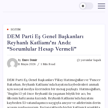
Skip
to
content
EĞITIM
DEM Parti Eş Genel Başkanları
Reyhanlı Katliamı’nı Andı:
“Sorumlular Hesap Vermeli”
DEM
By
Emre Demir
yorumlar kapalı
Parti
11 Mayıs 2026
1 Min Read
Eş
Genel
Başkanları
DEM Parti Eş Genel Başkanları Tülay Hatimoğulları ve Tuncer
Reyhanlı
Bakırhan, Reyhanlı Katliamı’nda hayatını kaybedenleri anmak
Katliamı’nı
Andı:
için sosyal medya üzerinden bir mesaj paylaştı. Hatimoğulları,
“Sorumlular
“Bugün 13 yıl önce Reyhanlı’da yaşanan büyük bir acı, bu
Hesap
ülkenin hafızasına kazındı. Reyhanlı Katliamı’nda hayatını
Vermeli”
kaybeden 53 vatandaşımızı saygıyla anıyor ve ailelerinin derin
için
acısını paylaşıyorum. Bu topraklarda hiçbir katliam karanlıkta