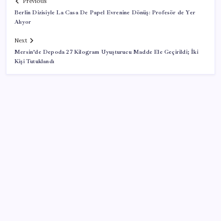
Previous
Berlin Dizisiyle La Casa De Papel Evrenine Dönüş: Profesör de Yer
Alıyor
Next
Mersin’de Depoda 27 Kilogram Uyuşturucu Madde Ele Geçirildi; İki
Kişi Tutuklandı
SON YAZILAR
Deutsche Bank’tan altın tahmini: Yıl sonu 4.700 dolar
Meclisin Yapay Zeka Tercihi Belli Oldu