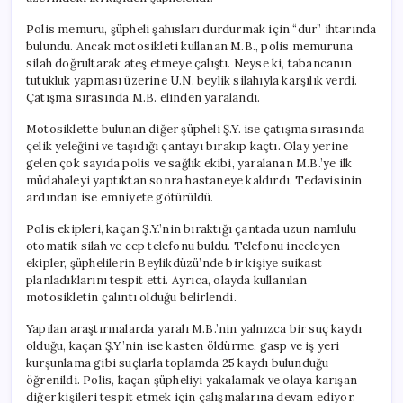
Polis memuru, şüpheli şahısları durdurmak için “dur” ihtarında
bulundu. Ancak motosikleti kullanan M.B., polis memuruna
silah doğrultarak ateş etmeye çalıştı. Neyse ki, tabancanın
tutukluk yapması üzerine U.N. beylik silahıyla karşılık verdi.
Çatışma sırasında M.B. elinden yaralandı.
Motosiklette bulunan diğer şüpheli Ş.Y. ise çatışma sırasında
çelik yeleğini ve taşıdığı çantayı bırakıp kaçtı. Olay yerine
gelen çok sayıda polis ve sağlık ekibi, yaralanan M.B.’ye ilk
müdahaleyi yaptıktan sonra hastaneye kaldırdı. Tedavisinin
ardından ise emniyete götürüldü.
Polis ekipleri, kaçan Ş.Y.’nin bıraktığı çantada uzun namlulu
otomatik silah ve cep telefonu buldu. Telefonu inceleyen
ekipler, şüphelilerin Beylikdüzü’nde bir kişiye suikast
planladıklarını tespit etti. Ayrıca, olayda kullanılan
motosikletin çalıntı olduğu belirlendi.
Yapılan araştırmalarda yaralı M.B.’nin yalnızca bir suç kaydı
olduğu, kaçan Ş.Y.’nin ise kasten öldürme, gasp ve iş yeri
kurşunlama gibi suçlarla toplamda 25 kaydı bulunduğu
öğrenildi. Polis, kaçan şüpheliyi yakalamak ve olaya karışan
diğer kişileri tespit etmek için çalışmalarına devam ediyor.