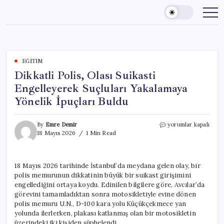
Skip
to
content
EĞITIM
Dikkatli Polis, Olası Suikasti
Engelleyerek Suçluları Yakalamaya
Yönelik İpuçları Buldu
Dikkatli
By
Emre Demir
yorumlar kapalı
Polis,
18 Mayıs 2026
1 Min Read
Olası
Suikasti
Engelleyerek
18 Mayıs 2026 tarihinde İstanbul’da meydana gelen olay, bir
Suçluları
polis memurunun dikkatinin büyük bir suikast girişimini
Yakalamaya
Yönelik
engellediğini ortaya koydu. Edinilen bilgilere göre, Avcılar’da
İpuçları
görevini tamamladıktan sonra motosikletiyle evine dönen
Buldu
polis memuru U.N., D-100 kara yolu Küçükçekmece yan
için
yolunda ilerlerken, plakası katlanmış olan bir motosikletin
üzerindeki iki kişiden şüphelendi.