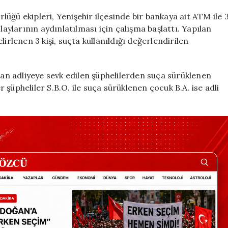
yeri
ile
üğü ekipleri, Yenişehir ilçesinde bir bankaya ait ATM ile 
ATM’yi
laylarının aydınlatılması için çalışma başlattı. Yapılan
kurşunlayan
irlenen 3 kişi, suçta kullanıldığı değerlendirilen
şahıslar
yakalandı
için
n adliyeye sevk edilen şüphelilerden suça sürüklenen
şüpheliler S.B.O. ile suça sürüklenen çocuk B.A. ise adli