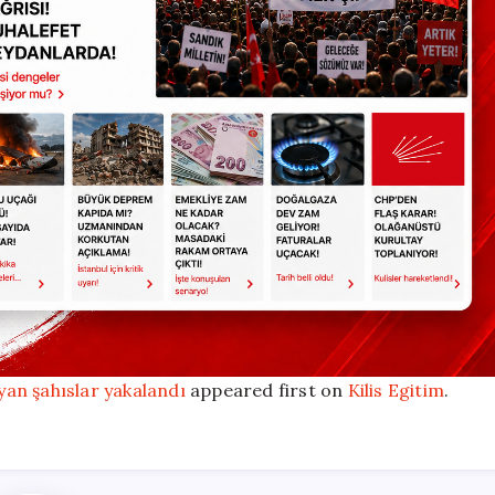
ayan şahıslar yakalandı
appeared first on
Kilis Egitim
.