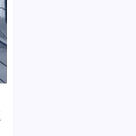
İklim zirvesi de milyarlar yutacak
Pezeşkiyan: Teslim olmaya zorlanırsak
savaşırız, boyun eğmeyiz
AB’den 348 uyduluk güvenlik iletişim ağına
onay
iPhone 18 Pro Max ve iPhone Ultra Elimizde
Hazine nakit gerçekleşmeleri 395,7 milyar
TL açık verdi
‘Tek çatı altında toplanmalı’ dedi: Akın
Gürlek’ten ‘internet gazeteciliği’ için yasa
sinyali mi?
Altında yükseliş kapıda mı? Uzman isimden
ezber bozan tahmin!
Çıkarılabilir Bataryalı Telefonlar Geri
Dönüyor
ı
UBS Baş Yatırım Sorumlusu’ndan altın
tahmini: Fiyatlardaki düşüşler alım fırsatı