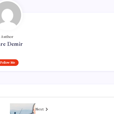
Author
re Demir
Follow Me
Next