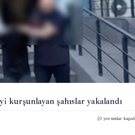
’yi kurşunlayan şahıslar yakalandı
Diyarbakır’da
yorumlar kapal
3
iş