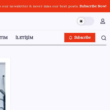
o our newsletter & never miss our best posts.
Subscribe Now!
TIM
İLETİŞİM
Subscribe
SON YAZILAR
Tüm dünyaya ‘tatil daveti’