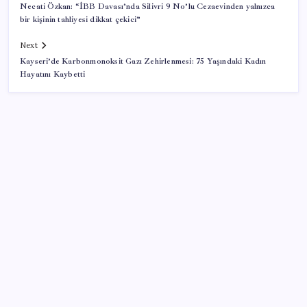
Necati Özkan: “İBB Davası’nda Silivri 9 No’lu Cezaevinden yalnızca
bir kişinin tahliyesi dikkat çekici”
Next
Kayseri’de Karbonmonoksit Gazı Zehirlenmesi: 75 Yaşındaki Kadın
Hayatını Kaybetti
SON YAZILAR
Epic Games’in 13 Ağustos’a kadar ücretsiz verdiği
oyunlar belli oldu
İBB Davası’nda yeni gelişme: Tahliye kararı çıkmadı!