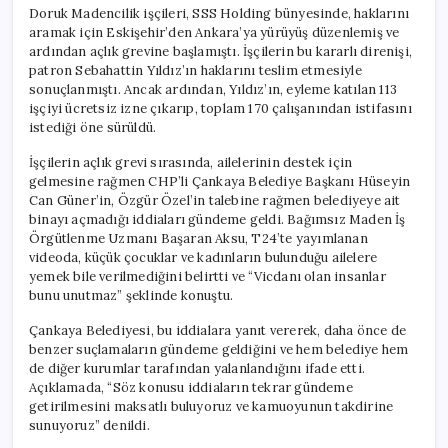
Doruk Madencilik işçileri, SSS Holding bünyesinde, haklarını
aramak için Eskişehir’den Ankara’ya yürüyüş düzenlemiş ve
ardından açlık grevine başlamıştı. İşçilerin bu kararlı direnişi,
patron Sebahattin Yıldız’ın haklarını teslim etmesiyle
sonuçlanmıştı. Ancak ardından, Yıldız’ın, eyleme katılan 113
işçiyi ücretsiz izne çıkarıp, toplam 170 çalışanından istifasını
istediği öne sürüldü.
İşçilerin açlık grevi sırasında, ailelerinin destek için
gelmesine rağmen CHP’li Çankaya Belediye Başkanı Hüseyin
Can Güner’in, Özgür Özel’in talebine rağmen belediyeye ait
binayı açmadığı iddiaları gündeme geldi. Bağımsız Maden İş
Örgütlenme Uzmanı Başaran Aksu, T24’te yayımlanan
videoda, küçük çocuklar ve kadınların bulunduğu ailelere
yemek bile verilmediğini belirtti ve “Vicdanı olan insanlar
bunu unutmaz” şeklinde konuştu.
Çankaya Belediyesi, bu iddialara yanıt vererek, daha önce de
benzer suçlamaların gündeme geldiğini ve hem belediye hem
de diğer kurumlar tarafından yalanlandığını ifade etti.
Açıklamada, “Söz konusu iddiaların tekrar gündeme
getirilmesini maksatlı buluyoruz ve kamuoyunun takdirine
sunuyoruz” denildi.