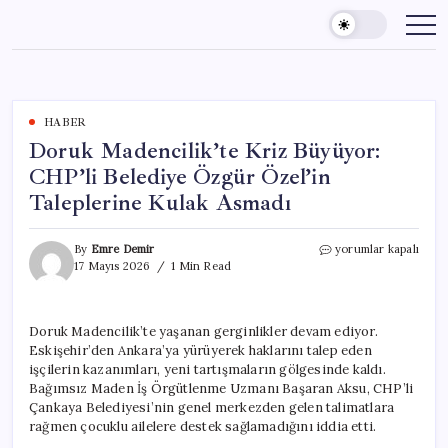
Skip
to
content
HABER
Doruk Madencilik’te Kriz Büyüyor:
CHP’li Belediye Özgür Özel’in
Taleplerine Kulak Asmadı
Doruk
By
Emre Demir
yorumlar kapalı
Madencilik’te
17 Mayıs 2026
1 Min Read
Kriz
Büyüyor:
CHP’li
Doruk Madencilik’te yaşanan gerginlikler devam ediyor.
Belediye
Eskişehir’den Ankara’ya yürüyerek haklarını talep eden
Özgür
Özel’in
işçilerin kazanımları, yeni tartışmaların gölgesinde kaldı.
Taleplerine
Bağımsız Maden İş Örgütlenme Uzmanı Başaran Aksu, CHP’li
Kulak
Çankaya Belediyesi’nin genel merkezden gelen talimatlara
Asmadı
rağmen çocuklu ailelere destek sağlamadığını iddia etti.
için