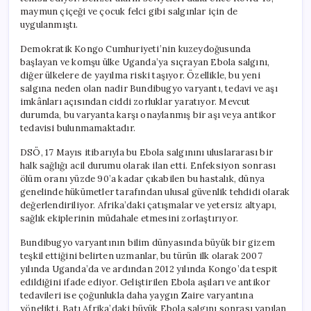
90’a
maymun çiçeği ve çocuk felci gibi salgınlar için de
Ulaşıyor
uygulanmıştı.
için
Demokratik Kongo Cumhuriyeti’nin kuzeydoğusunda
başlayan ve komşu ülke Uganda’ya sıçrayan Ebola salgını,
diğer ülkelere de yayılma riski taşıyor. Özellikle, bu yeni
salgına neden olan nadir Bundibugyo varyantı, tedavi ve aşı
imkânları açısından ciddi zorluklar yaratıyor. Mevcut
durumda, bu varyanta karşı onaylanmış bir aşı veya antikor
tedavisi bulunmamaktadır.
DSÖ, 17 Mayıs itibarıyla bu Ebola salgınını uluslararası bir
halk sağlığı acil durumu olarak ilan etti. Enfeksiyon sonrası
ölüm oranı yüzde 90’a kadar çıkabilen bu hastalık, dünya
genelinde hükümetler tarafından ulusal güvenlik tehdidi olarak
değerlendiriliyor. Afrika’daki çatışmalar ve yetersiz altyapı,
sağlık ekiplerinin müdahale etmesini zorlaştırıyor.
Bundibugyo varyantının bilim dünyasında büyük bir gizem
teşkil ettiğini belirten uzmanlar, bu türün ilk olarak 2007
yılında Uganda’da ve ardından 2012 yılında Kongo’da tespit
edildiğini ifade ediyor. Geliştirilen Ebola aşıları ve antikor
tedavileri ise çoğunlukla daha yaygın Zaire varyantına
yönelikti. Batı Afrika’daki büyük Ebola salgını sonrası yapılan