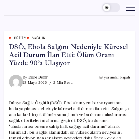
Skip
to
content
EĞITIM
SAĞLIK
DSÖ, Ebola Salgını Nedeniyle Küresel
Acil Durum İlan Etti: Ölüm Oranı
Yüzde 90’a Ulaşıyor
DSÖ,
By
Emre Demir
yorumlar kapalı
Ebola
18 Mayıs 2026
2 Min Read
Salgını
Nedeniyle
Küresel
Dünya Sağlık Örgütü (DSÖ), Ebola’nın yeni bir varyantının
Acil
hızla yayılması sebebiyle küresel acil durum ilan etti. Salgın şu
Durum
İlan
ana kadar birçok ölümle sonuçlandı ve bu durum, uluslararası
Etti:
sağlık otoritelerini alarma geçirdi. DSÖ, bu durumu
Ölüm
“uluslararası öneme sahip halk sağlığı acil durumu” olarak
Oranı
tanımladı; bu, sağlık alanındaki en yüksek alarm seviyesini
Yüzde
temsil ediyor. Benzer alarm seviyeleri daha önce Kovid-19,