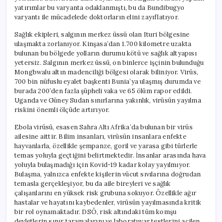
yatırımlar bu varyanta odaklanmıştı, bu da Bundibugyo
varyantı ile mücadelede doktorların elini zayıflatıyor.
Sağlık ekipleri, salgının merkez üssü olan Ituri bölgesine
ulaşmakta zorlanıyor. Kinşasa’dan 1.700 kilometre uzakta
bulunan bu bölgede yolların durumu kötü ve sağlık altyapısı
yetersiz. Salgının merkez üssü, on binlerce işçinin bulunduğu
Mongbwalu altın madenciliği bölgesi olarak biliniyor. Virüs,
700 bin nüfuslu eyalet başkenti Bunia’ya ulaşmış durumda ve
burada 200’den fazla şüpheli vaka ve 65 ölüm rapor edildi.
Uganda ve Güney Sudan sınırlarına yakınlık, virüsün yayılma
riskini önemli ölçüde artırıyor.
Ebola virüsü, esasen Sahra Altı Afrika’da bulunan bir virüs
ailesine aittir. Bilim insanları, virüsün insanlara enfekte
hayvanlarla, özellikle şempanze, goril ve yarasa gibi türlerle
temas yoluyla geçtiğini belirtmektedir. İnsanlar arasında hava
yoluyla bulaşmadığı için Kovid-19 kadar kolay yayılmıyor.
Bulaşma, yalnızca enfekte kişilerin vücut sıvılarına doğrudan
temasla gerçekleşiyor, bu da aile bireyleri ve sağlık
çalışanlarını en yüksek risk grubuna sokuyor. Özellikle ağır
hastalar ve hayatını kaybedenler, virüsün yayılmasında kritik
bir rol oynamaktadır. DSÖ, risk altındaki tüm komşu
devletlerin sınır taramalarını ve laboratuvar testlerini acilen