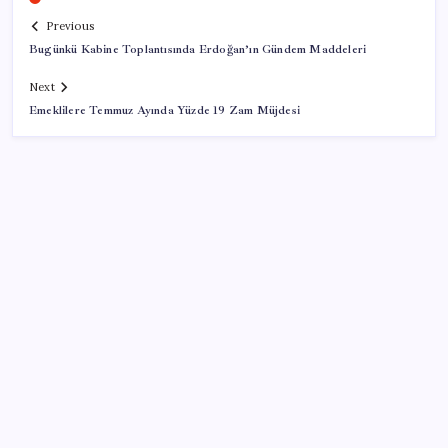
Previous
Bugünkü Kabine Toplantısında Erdoğan’ın Gündem Maddeleri
Next
Emeklilere Temmuz Ayında Yüzde 19 Zam Müjdesi
SON YAZILAR
Deutsche Bank’tan altın tahmini: Yıl sonu 4.700 dolar
Meclisin Yapay Zeka Tercihi Belli Oldu
TÜİK temmuz ayı enflasyonunu açıkladı