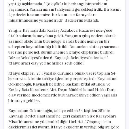
yaptığı açıklamada, “Çok şükür ki herhangi bir problem
yaşanmadı. Yaşlılarımızın tahliyesini gerçekleştirdik. Bir kısmı
ilçe devlet hastanemize, bir kısmı ise Karayolları
misafirhanesine yönlendirildi” ifadelerini kullandı.
Yangın, Kaynaşlı’daki Kızılay Akçakoca Huzurevi’nde gece
01.00 sularında meydana geldi. Yangının çıkış nedeni olarak
asansör akülerinin bulunduğu alanda belirlenemeyen bir
sebepten kaynaklandığı bildirildi. Dumanların binayı sarması
üzerine personel, durumu hemen itfaiye ekiplerine bildirdi.
Düzce Belediyesi’nden 6, Kaynaşlı Belediyesi’nden ise 2
itfaiye aracı olay yerine hızlıca sevk edildi.
İtfaiye ekipleri, 25’i yatalak durumda olmak üzere toplam 54
huzurevi sakininin tahliye işlemini gerçekleştirdi. Kaymakam
Gökmenoğlu, Kaynaşlı Belediye Başkanı Efdal Altundal ve
Kızılay Batı Karadeniz Afet Depo Müdürü İsmail Hakkı Duru,
olay yerinde incelemelerde bulunarak tahliye edilen yaşlılarla
bir araya geldiler.
Kaymakam Gökmenoğlu, tahliye edilen 54 kişiden 25’inin
Kaynaşlı Devlet Hastanesi’ne, geri kalanların ise Karayolları
Misafirhanesi’ne yönlendirildiğini belirtti. “Geçmiş olsun
dileklerimizi iletiyoruz. İtfaiye ekiplerinin verdiği bilgiye göre