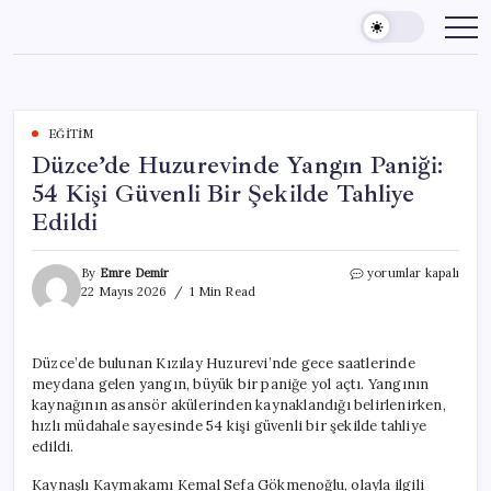
Skip
to
content
EĞITIM
Düzce’de Huzurevinde Yangın Paniği:
54 Kişi Güvenli Bir Şekilde Tahliye
Edildi
Düzce’de
By
Emre Demir
yorumlar kapalı
Huzurevinde
22 Mayıs 2026
1 Min Read
Yangın
Paniği:
54
Düzce’de bulunan Kızılay Huzurevi’nde gece saatlerinde
Kişi
meydana gelen yangın, büyük bir paniğe yol açtı. Yangının
Güvenli
Bir
kaynağının asansör akülerinden kaynaklandığı belirlenirken,
Şekilde
hızlı müdahale sayesinde 54 kişi güvenli bir şekilde tahliye
Tahliye
edildi.
Edildi
için
Kaynaşlı Kaymakamı Kemal Sefa Gökmenoğlu, olayla ilgili