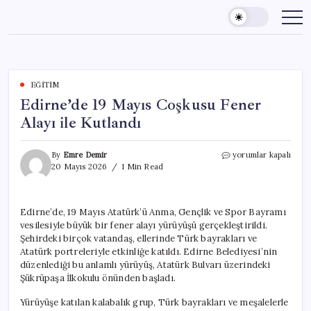
Skip
to
content
EĞITIM
Edirne’de 19 Mayıs Coşkusu Fener
Alayı ile Kutlandı
Edirne’de
By
Emre Demir
yorumlar kapalı
19
20 Mayıs 2026
1 Min Read
Mayıs
Coşkusu
Fener
Edirne’de, 19 Mayıs Atatürk’ü Anma, Gençlik ve Spor Bayramı
Alayı
vesilesiyle büyük bir fener alayı yürüyüşü gerçekleştirildi.
ile
Kutlandı
Şehirdeki birçok vatandaş, ellerinde Türk bayrakları ve
için
Atatürk portreleriyle etkinliğe katıldı. Edirne Belediyesi’nin
düzenlediği bu anlamlı yürüyüş, Atatürk Bulvarı üzerindeki
Şükrüpaşa İlkokulu önünden başladı.
Yürüyüşe katılan kalabalık grup, Türk bayrakları ve meşalelerle