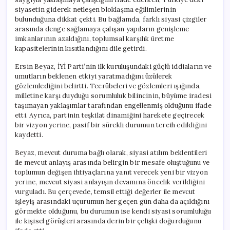
siyasetin giderek netleşen bloklaşma eğilimlerinin
bulunduğuna dikkat çekti. Bu bağlamda, farklı siyasi çizgiler
arasında denge sağlamaya çalışan yapıların genişleme
imkanlarının azaldığını, toplumsal karşılık üretme
kapasitelerinin kısıtlandığını dile getirdi.
Ersin Beyaz, İYİ Parti’nin ilk kuruluşundaki güçlü iddiaların ve
umutların beklenen etkiyi yaratmadığını üzülerek
gözlemlediğini belirtti. Tecrübeleri ve gözlemleri ışığında,
milletine karşı duyduğu sorumluluk bilincinin, büyüme iradesi
taşımayan yaklaşımlar tarafından engellenmiş olduğunu ifade
etti. Ayrıca, partinin teşkilat dinamiğini harekete geçirecek
bir vizyon yerine, pasif bir sürekli durumun tercih edildiğini
kaydetti.
Beyaz, mevcut duruma bağlı olarak, siyasi atılım beklentileri
ile mevcut anlayış arasında belirgin bir mesafe oluştuğunu ve
toplumun değişen ihtiyaçlarına yanıt verecek yeni bir vizyon
yerine, mevcut siyasi anlayışın devamına öncelik verildiğini
vurguladı. Bu çerçevede, temsil ettiği değerler ile mevcut
işleyiş arasındaki uçurumun her geçen gün daha da açıldığını
görmekte olduğunu, bu durumun ise kendi siyasi sorumluluğu
ile kişisel görüşleri arasında derin bir çelişki doğurduğunu