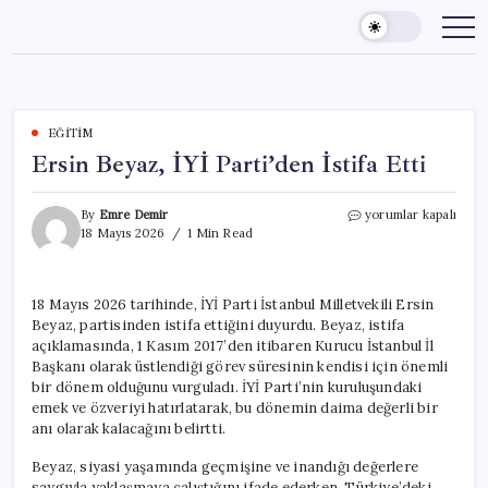
Skip
to
content
EĞITIM
Ersin Beyaz, İYİ Parti’den İstifa Etti
Ersin
By
Emre Demir
yorumlar kapalı
Beyaz,
18 Mayıs 2026
1 Min Read
İYİ
Parti’den
İstifa
18 Mayıs 2026 tarihinde, İYİ Parti İstanbul Milletvekili Ersin
Etti
Beyaz, partisinden istifa ettiğini duyurdu. Beyaz, istifa
için
açıklamasında, 1 Kasım 2017’den itibaren Kurucu İstanbul İl
Başkanı olarak üstlendiği görev süresinin kendisi için önemli
bir dönem olduğunu vurguladı. İYİ Parti’nin kuruluşundaki
emek ve özveriyi hatırlatarak, bu dönemin daima değerli bir
anı olarak kalacağını belirtti.
Beyaz, siyasi yaşamında geçmişine ve inandığı değerlere
saygıyla yaklaşmaya çalıştığını ifade ederken, Türkiye’deki