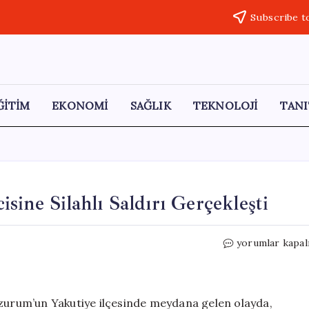
Subscribe t
ĞİTİM
EKONOMİ
SAĞLIK
TEKNOLOJİ
TANI
ine Silahlı Saldırı Gerçekleşti
Erzurum’da
yorumlar kapal
Kahvehane
İşletmecisine
Silahlı
Saldırı
rzurum’un Yakutiye ilçesinde meydana gelen olayda,