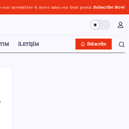
o our newsletter & never miss our best posts.
Subscribe Now!
TIM
İLETİŞİM
Subscribe
ı
SON YAZILAR
Honor Yeni Logosu ve Dare to Be
Sloganıyla Büyüyor