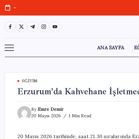
Skip
-
to
content
https://www.facebook.com/
https://twitter.com/
https://t.me/
https://www.instagram.com/
https://youtube.com/
ANA SAYFA
E
EĞITIM
Erzurum’da Kahvehane İşletmecis
By
Emre Demir
20 Mayıs 2026
1 Min Read
20 Mayıs 2026 tarihinde, saat 21.30 sıralarında E