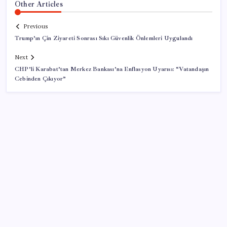
Other Articles
Previous
Trump’ın Çin Ziyareti Sonrası Sıkı Güvenlik Önlemleri Uygulandı
Next
CHP’li Karabat’tan Merkez Bankası’na Enflasyon Uyarısı: “Vatandaşın
Cebinden Çıkıyor”
SON YAZILAR
Deutsche Bank’tan altın tahmini: Yıl sonu 4.700 dolar