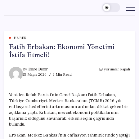
Skip
to
content
HABER
Fatih Erbakan: Ekonomi Yönetimi
İstifa Etmeli!
Fatih
By
Emre Demir
yorumlar kapalı
Erbakan:
15 Mayıs 2026
1 Min Read
Ekonomi
Yönetimi
İstifa
Yeniden Refah Partisi’nin Genel Başkanı Fatih Erbakan,
Etmeli!
Türkiye Cumhuriyet Merkez Bankası’nın (TCMB) 2026 yılı
için
enflasyon hedeflerini artırmasının ardından dikkat çeken bir
açıklama yaptı. Erbakan, mevcut ekonomi politikalarının
başarısız olduğunu savunarak, erken seçim çağrısında
bulundu.
Erbakan, Merkez Bankası’nın enflasyon tahminlerinde yaptığı