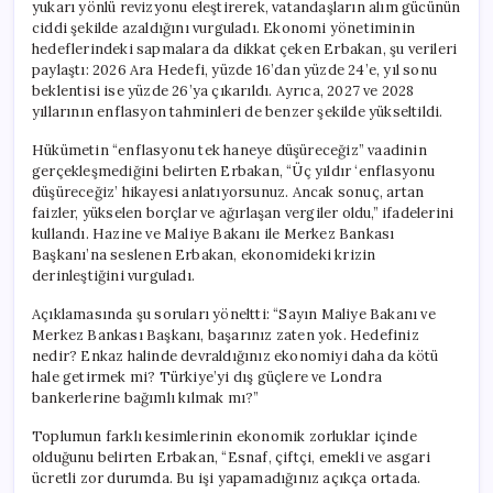
yukarı yönlü revizyonu eleştirerek, vatandaşların alım gücünün
ciddi şekilde azaldığını vurguladı. Ekonomi yönetiminin
hedeflerindeki sapmalara da dikkat çeken Erbakan, şu verileri
paylaştı: 2026 Ara Hedefi, yüzde 16’dan yüzde 24’e, yıl sonu
beklentisi ise yüzde 26’ya çıkarıldı. Ayrıca, 2027 ve 2028
yıllarının enflasyon tahminleri de benzer şekilde yükseltildi.
Hükümetin “enflasyonu tek haneye düşüreceğiz” vaadinin
gerçekleşmediğini belirten Erbakan, “Üç yıldır ‘enflasyonu
düşüreceğiz’ hikayesi anlatıyorsunuz. Ancak sonuç, artan
faizler, yükselen borçlar ve ağırlaşan vergiler oldu,” ifadelerini
kullandı. Hazine ve Maliye Bakanı ile Merkez Bankası
Başkanı’na seslenen Erbakan, ekonomideki krizin
derinleştiğini vurguladı.
Açıklamasında şu soruları yöneltti: “Sayın Maliye Bakanı ve
Merkez Bankası Başkanı, başarınız zaten yok. Hedefiniz
nedir? Enkaz halinde devraldığınız ekonomiyi daha da kötü
hale getirmek mi? Türkiye’yi dış güçlere ve Londra
bankerlerine bağımlı kılmak mı?”
Toplumun farklı kesimlerinin ekonomik zorluklar içinde
olduğunu belirten Erbakan, “Esnaf, çiftçi, emekli ve asgari
ücretli zor durumda. Bu işi yapamadığınız açıkça ortada.