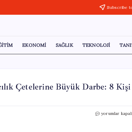
Subscribe t
ĞİTİM
EKONOMİ
SAĞLIK
TEKNOLOJİ
TANI
ılık Çetelerine Büyük Darbe: 8 Kişi
Görele
yorumlar kapal
Jandarma’dan
Dolandırıcılık
Çetelerine