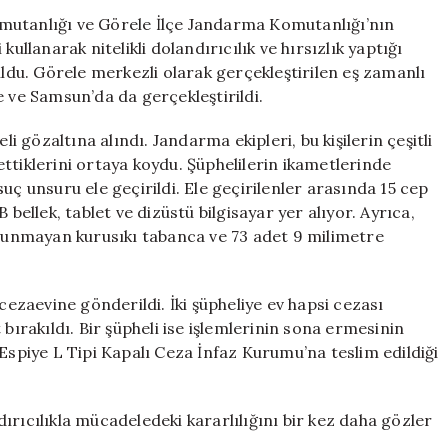
Büyük
mutanlığı ve Görele İlçe Jandarma Komutanlığı’nın
Darbe:
ullanarak nitelikli dolandırıcılık ve hırsızlık yaptığı
8
uldu. Görele merkezli olarak gerçekleştirilen eş zamanlı
Kişi
e ve Samsun’da da gerçekleştirildi.
Tutuklandı
için
li gözaltına alındı. Jandarma ekipleri, bu kişilerin çeşitli
ttiklerini ortaya koydu. Şüphelilerin ikametlerinde
uç unsuru ele geçirildi. Ele geçirilenler arasında 15 cep
 bellek, tablet ve dizüstü bilgisayar yer alıyor. Ayrıca,
ulunmayan kurusıkı tabanca ve 73 adet 9 milimetre
cezaevine gönderildi. İki şüpheliye ev hapsi cezası
st bırakıldı. Bir şüpheli ise işlemlerinin sona ermesinin
 Espiye L Tipi Kapalı Ceza İnfaz Kurumu’na teslim edildiği
ırıcılıkla mücadeledeki kararlılığını bir kez daha gözler