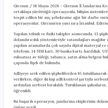
Giresun / 18 Mayıs 2026 – Giresun İl Jandarma Ko
ortaklaşa yürüttüğü operasyonla, bilişim sistemleri k
tespit edilen bir suç şebekesine ağır bir darbe vur
operasyonlar, Giresun’un yanı sıra İstanbul, Edirn
Yapılan teknik ve fiziki takipler sonucunda, 13 şüphe
dolandırıcılık yöntemleriyle vatandaşları mağdur e
yapılan aramalarda çok sayıda dijital materyal ve s
telefonu, 14 SIM kart, 30 banka kartı, harddisk, USB
ruhsatsız av tüfeği, tabanca, satın alma belgesi b
çapında fişek de bulundu.
Adliyeye sevk edilen şüphelilerden 8’i tutuklanarak 
verilirken, diğer iki kişi adli kontrol şartıyla serbe
ardından serbest bırakıldı. Tutuklanan şahısların,
öğrenildi.
Bu başarılı operasyon, jandarma ekiplerinin doland
önüne serdi.