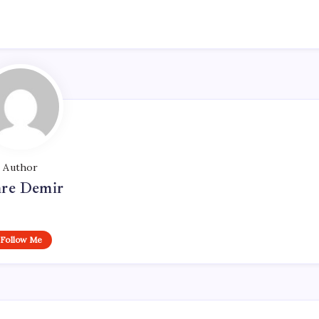
Author
re Demir
Follow Me