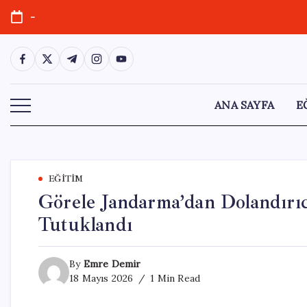
Skip
-
to
content
https://www.facebook.com/
https://twitter.com/
https://t.me/
https://www.instagram.com/
https://youtube.com/
ANA SAYFA
E
EĞITIM
Görele Jandarma’dan Dolandırıc
Tutuklandı
By
Emre Demir
18 Mayıs 2026
1 Min Read