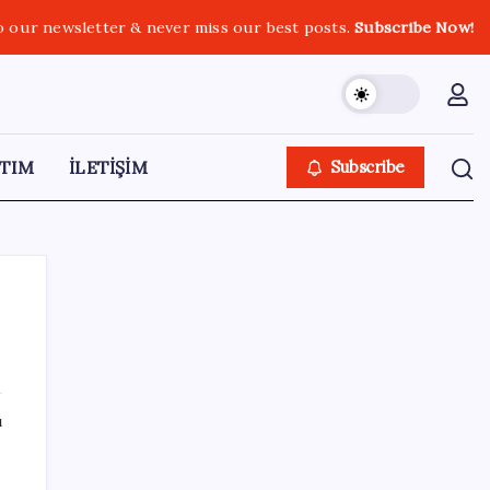
o our newsletter & never miss our best posts.
Subscribe Now!
TIM
İLETİŞİM
Subscribe
SON YAZILAR
ı
Tüm dünyaya ‘tatil daveti’