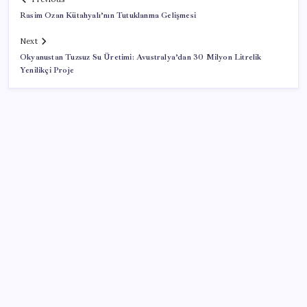
Rasim Ozan Kütahyalı’nın Tutuklanma Gelişmesi
Next
Okyanustan Tuzsuz Su Üretimi: Avustralya’dan 30 Milyon Litrelik
Yenilikçi Proje
SON YAZILAR
Deutsche Bank’tan altın tahmini: Yıl sonu 4.700 dolar
Meclisin Yapay Zeka Tercihi Belli Oldu
TÜİK temmuz ayı enflasyonunu açıkladı