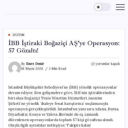
Skip
to
content
EĞITIM
İBB İştiraki Boğaziçi AŞ’ye Operasyon:
57 Gözaltı!
İBB
By
Emre Demir
yorumlar kapalı
İştiraki
18 Mayıs 2026
1 Min Read
Boğaziçi
AŞ’ye
Operasyon:
İstanbul Büyükşehir Belediyesi’ne (İBB) yönelik operasyonlar
57
devam ediyor. Son gelişmelere göre, İBB’nin iştiraklerinden
Gözaltı!
için
biri olan Boğaziçi Tesis Yönetim Hizmetleri Anonim
Şirketi’ne yönelik ‘ihaleye fesat karıştırma’ suçlamasıyla
operasyon gerçekleştirildi. İstanbul’un yanı sıra Adana, Bursa,
Diyarbakır, Konya ve Yalova illerinde de eş zamanlı
düzenlenen operasyonlarda toplam 57 kişi gözaltına alındı.
Olayla ilgili ayrıntılar netleşiyor. Takipte kalın!