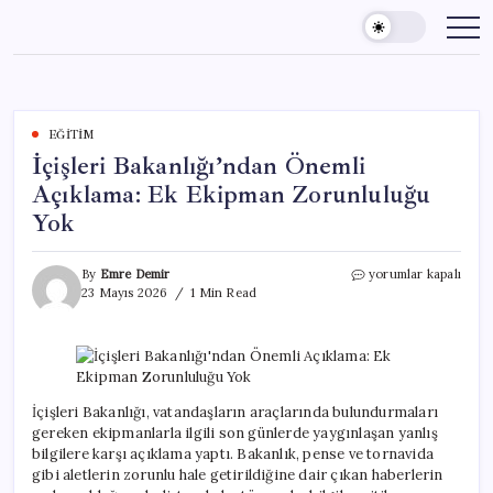
Skip
to
content
EĞITIM
İçişleri Bakanlığı’ndan Önemli
Açıklama: Ek Ekipman Zorunluluğu
Yok
İçişleri
By
Emre Demir
yorumlar kapalı
Bakanlığı’ndan
23 Mayıs 2026
1 Min Read
Önemli
Açıklama:
Ek
Ekipman
Zorunluluğu
Yok
İçişleri Bakanlığı, vatandaşların araçlarında bulundurmaları
için
gereken ekipmanlarla ilgili son günlerde yaygınlaşan yanlış
bilgilere karşı açıklama yaptı. Bakanlık, pense ve tornavida
gibi aletlerin zorunlu hale getirildiğine dair çıkan haberlerin