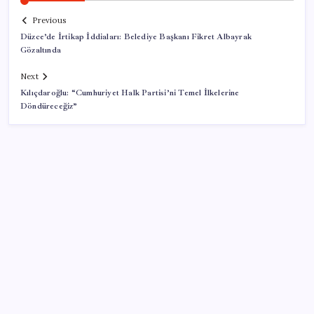
Previous
Düzce’de İrtikap İddiaları: Belediye Başkanı Fikret Albayrak
Gözaltında
Next
Kılıçdaroğlu: “Cumhuriyet Halk Partisi’ni Temel İlkelerine
Döndüreceğiz”
SON YAZILAR
Ona yatıran köşeyi döndü: Yılbaşından beri en çok
kazandıran oldu