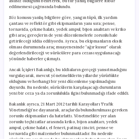
asılsız olduğunu belirterek, bu tür yanlış bilgilere itibar
edilmemesi çağrısında bulundu.
Söz konusu yanlış bilgilere göre, yangın tüpü, ilk yardım
çantası ve reflektör gibi ekipmanların yanı sıra; pense,
tornavida, çekme halatı, yedek ampul, bijon anahtarı ve kriko
gibi araç gereçlerin de yeni düzenlemelerle zorunlu hale
getirileceği iddia ediliyordu. Ayrıca, bu ekipmanların eksik
olması durumunda araç muayenesinde “ağır kusur” olarak
değerlendirileceği ve sürücülere para cezası uygulanacağı
yönünde haberler çıkmıştı.
Ancak İçişleri Bakanlığı, bu iddiaların gerçeği yansıtmadığını
vurgulayarak, mevcut yönetmeliklerin yıllardır yürürlükte
olduğunu ve herhangi bir yeni düzenleme yapılmadığını
duyurdu. Bu nedenle, sürücülerin karşılaşacağı durumların
yeni bir ceza ya da zorunlulukla ilgisi bulunmadığı ifade edildi.
Bakanlık ayrıca, 21 Mart 2012 tarihli Karayolları Trafik
Yönetmeliği’ne dayanarak, araçlarda bulundurulması gereken
zorunlu ekipmanları da hatırlattı. Yönetmelikte yer alan
zorunlu teçhizatlar arasında kriko, bijon anahtarı, yedek
ampul, çekme halatı, el feneri, patinaj zinciri, pense ve
tornavida gibi malzemeler bulunmaktadır. Bu nedenle