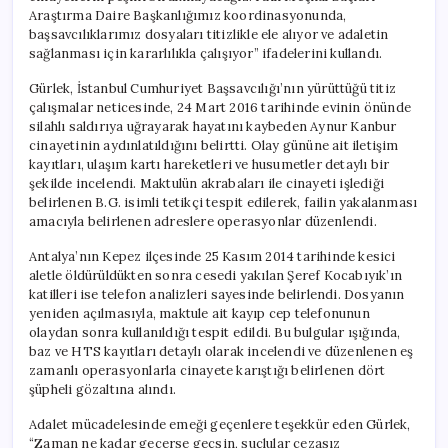
Araştırma Daire Başkanlığımız koordinasyonunda,
başsavcılıklarımız dosyaları titizlikle ele alıyor ve adaletin
sağlanması için kararlılıkla çalışıyor” ifadelerini kullandı.
Gürlek, İstanbul Cumhuriyet Başsavcılığı’nın yürüttüğü titiz
çalışmalar neticesinde, 24 Mart 2016 tarihinde evinin önünde
silahlı saldırıya uğrayarak hayatını kaybeden Aynur Kanbur
cinayetinin aydınlatıldığını belirtti. Olay gününe ait iletişim
kayıtları, ulaşım kartı hareketleri ve husumetler detaylı bir
şekilde incelendi. Maktulün akrabaları ile cinayeti işlediği
belirlenen B.G. isimli tetikçi tespit edilerek, failin yakalanması
amacıyla belirlenen adreslere operasyonlar düzenlendi.
Antalya’nın Kepez ilçesinde 25 Kasım 2014 tarihinde kesici
aletle öldürüldükten sonra cesedi yakılan Şeref Kocabıyık’ın
katilleri ise telefon analizleri sayesinde belirlendi. Dosyanın
yeniden açılmasıyla, maktule ait kayıp cep telefonunun
olaydan sonra kullanıldığı tespit edildi. Bu bulgular ışığında,
baz ve HTS kayıtları detaylı olarak incelendi ve düzenlenen eş
zamanlı operasyonlarla cinayete karıştığı belirlenen dört
şüpheli gözaltına alındı.
Adalet mücadelesinde emeği geçenlere teşekkür eden Gürlek,
“Zaman ne kadar geçerse geçsin, suçlular cezasız