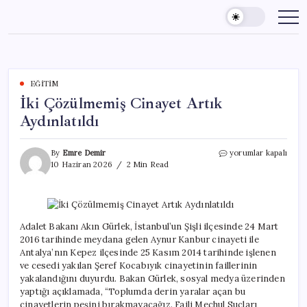
Skip
to
content
EĞITIM
İki Çözülmemiş Cinayet Artık
Aydınlatıldı
İki
By
Emre Demir
yorumlar kapalı
Çözülmemiş
10 Haziran 2026
2 Min Read
Cinayet
Artık
Aydınlatıldı
için
Adalet Bakanı Akın Gürlek, İstanbul’un Şişli ilçesinde 24 Mart
2016 tarihinde meydana gelen Aynur Kanbur cinayeti ile
Antalya’nın Kepez ilçesinde 25 Kasım 2014 tarihinde işlenen
ve cesedi yakılan Şeref Kocabıyık cinayetinin faillerinin
yakalandığını duyurdu. Bakan Gürlek, sosyal medya üzerinden
yaptığı açıklamada, “Toplumda derin yaralar açan bu
cinayetlerin peşini bırakmayacağız. Faili Meçhul Suçları