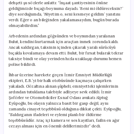
dehşeti şu sözlerle anlattı: “İnşaat şantiyesinin önüne
geldiğimizde bıçağı boynuma dayadı. ‘Beni mi öldüreceksin?’
diye sorduğumda, ‘Niyetim o, seni kesmeye geldim’ yanıtını
verdi. Eğer o an bileğinden yakalamasaydım, bugün burada
olmayabilirdim.”
Arbedenin ardından göğsünden ve boynundan yaralanan
Bulut, kendini kurtarmak için araçtan inmek zorunda kaldı.
Ancak saldırgan, taksinin içinden çıkarak yaralı sürücüyü
bıçakla kovalamaya devam etti. Bulut, bir fırsat bularak tekrar
taksiye bindi ve olay yerinden hızla uzaklaşıp durumu hemen
polise bildirdi.
İhbar üzerine harekete geçen İzmir Emniyet Müdürlüğü
ekipleri, E.B.’yi bir halk otobüsünde kaçmaya çalışırken
yakaladı. Gözaltına alınan şüpheli, emniyetteki işlemlerinin
ardından tutuklama talebiyle adliyeye sevk edildi. İzmir
Şoförler ve Otomobilciler Esnaf Odası avukatı Alptuğ
Eyüpoğlu, bu olayın yalnızca basit bir gasp değil, aynı
zamanda cinayet teşebbüsü olduğuna dikkat çekti. Eyüpoğlu,
“Saldırganın ifadeleri ve eylemi planlı bir öldürme
teşebbüsüdür. Araç içi kamera ve ses kayıtları, failin en ağır
cezayı alması için en önemli delillerimizdir” dedi.