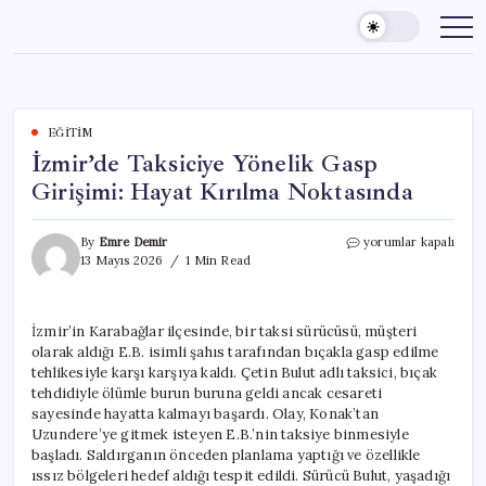
Skip
to
content
EĞITIM
İzmir’de Taksiciye Yönelik Gasp
Girişimi: Hayat Kırılma Noktasında
İzmir’de
By
Emre Demir
yorumlar kapalı
Taksiciye
13 Mayıs 2026
1 Min Read
Yönelik
Gasp
Girişimi:
İzmir’in Karabağlar ilçesinde, bir taksi sürücüsü, müşteri
Hayat
olarak aldığı E.B. isimli şahıs tarafından bıçakla gasp edilme
Kırılma
Noktasında
tehlikesiyle karşı karşıya kaldı. Çetin Bulut adlı taksici, bıçak
için
tehdidiyle ölümle burun buruna geldi ancak cesareti
sayesinde hayatta kalmayı başardı. Olay, Konak’tan
Uzundere’ye gitmek isteyen E.B.’nin taksiye binmesiyle
başladı. Saldırganın önceden planlama yaptığı ve özellikle
ıssız bölgeleri hedef aldığı tespit edildi. Sürücü Bulut, yaşadığı