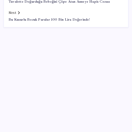
Tuvalette Doğurduğu Bebeğini Çöpe Atan Anneye Hapis Cezası
Next
Bu Kusurlu Bozuk Paralar 100 Bin Lira Değerinde!
SON YAZILAR
Honor Yeni Logosu ve Dare to Be Sloganıyla
Büyüyor
Deutsche Bank’tan altın tahmini: Yıl sonu 4.700 dolar
Meclisin Yapay Zeka Tercihi Belli Oldu
TÜİK temmuz ayı enflasyonunu açıkladı