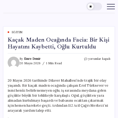
Skip
to
content
EĞITIM
Kaçak Maden Ocağında Facia: Bir Kişi
Hayatını Kaybetti, Oğlu Kurtuldu
Kaçak
By
Emre Demir
yorumlar kapalı
Maden
20 Mayıs 2026
1 Min Read
Ocağında
Facia:
Bir
20 Mayıs 2026 tarihinde Dilaver Mahallesi’nde trajik bir olay
Kişi
yaşandı. Bir kaçak maden ocağında çalışan Erol Türksever ve
Hayatını
Kaybetti,
ismi henüz belirlenemeyen oğlu, iş sırasında meydana gelen
Oğlu
göçükte büyük bir tehlikeyle karşılaştı. Oğul, göçükten yara
Kurtuldu
almadan kurtulmayı başardı ve babasını ocaktan çıkarmak
için
için hemen harekete geçti. Ardından 112 Acil Çağrı Merkezi’ni
arayarak yardım talep etti.