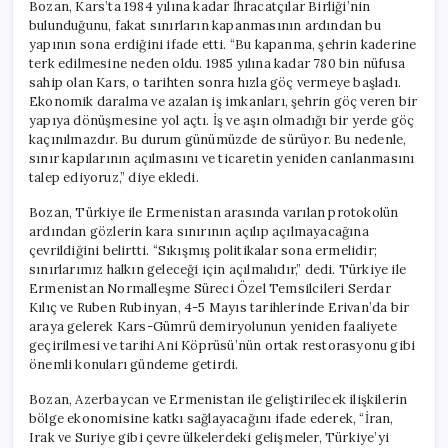
Bozan, Kars’ta 1984 yılına kadar İhracatçılar Birliği’nin
bulunduğunu, fakat sınırların kapanmasının ardından bu
yapının sona erdiğini ifade etti. “Bu kapanma, şehrin kaderine
terk edilmesine neden oldu. 1985 yılına kadar 780 bin nüfusa
sahip olan Kars, o tarihten sonra hızla göç vermeye başladı.
Ekonomik daralma ve azalan iş imkanları, şehrin göç veren bir
yapıya dönüşmesine yol açtı. İş ve aşın olmadığı bir yerde göç
kaçınılmazdır. Bu durum günümüzde de sürüyor. Bu nedenle,
sınır kapılarının açılmasını ve ticaretin yeniden canlanmasını
talep ediyoruz,” diye ekledi.
Bozan, Türkiye ile Ermenistan arasında varılan protokolün
ardından gözlerin kara sınırının açılıp açılmayacağına
çevrildiğini belirtti. “Sıkışmış politikalar sona ermelidir;
sınırlarımız halkın geleceği için açılmalıdır,” dedi. Türkiye ile
Ermenistan Normalleşme Süreci Özel Temsilcileri Serdar
Kılıç ve Ruben Rubinyan, 4-5 Mayıs tarihlerinde Erivan’da bir
araya gelerek Kars-Gümrü demiryolunun yeniden faaliyete
geçirilmesi ve tarihi Ani Köprüsü’nün ortak restorasyonu gibi
önemli konuları gündeme getirdi.
Bozan, Azerbaycan ve Ermenistan ile geliştirilecek ilişkilerin
bölge ekonomisine katkı sağlayacağını ifade ederek, “İran,
Irak ve Suriye gibi çevre ülkelerdeki gelişmeler, Türkiye’yi