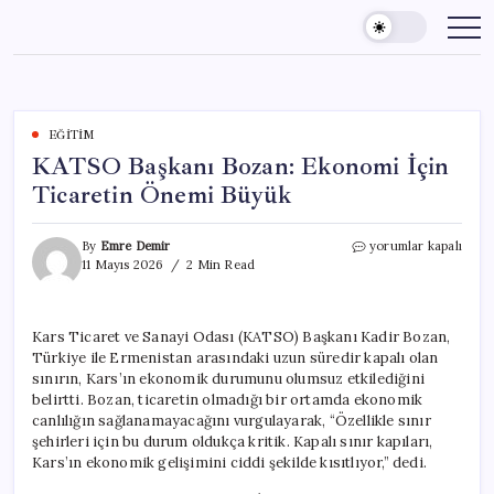
Skip
to
content
EĞITIM
KATSO Başkanı Bozan: Ekonomi İçin
Ticaretin Önemi Büyük
KATSO
By
Emre Demir
yorumlar kapalı
Başkanı
11 Mayıs 2026
2 Min Read
Bozan:
Ekonomi
İçin
Kars Ticaret ve Sanayi Odası (KATSO) Başkanı Kadir Bozan,
Ticaretin
Türkiye ile Ermenistan arasındaki uzun süredir kapalı olan
Önemi
Büyük
sınırın, Kars’ın ekonomik durumunu olumsuz etkilediğini
için
belirtti. Bozan, ticaretin olmadığı bir ortamda ekonomik
canlılığın sağlanamayacağını vurgulayarak, “Özellikle sınır
şehirleri için bu durum oldukça kritik. Kapalı sınır kapıları,
Kars’ın ekonomik gelişimini ciddi şekilde kısıtlıyor,” dedi.