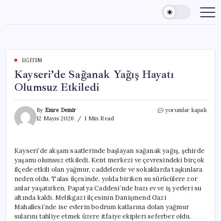
Skip
to
content
EĞITIM
Kayseri’de Sağanak Yağış Hayatı
Olumsuz Etkiledi
Kayseri’de
By
Emre Demir
yorumlar kapalı
Sağanak
12 Mayıs 2026
1 Min Read
Yağış
Hayatı
Olumsuz
Kayseri’de akşam saatlerinde başlayan sağanak yağış, şehirde
Etkiledi
yaşamı olumsuz etkiledi. Kent merkezi ve çevresindeki birçok
için
ilçede etkili olan yağmur, caddelerde ve sokaklarda taşkınlara
neden oldu. Talas ilçesinde, yolda biriken su sürücülere zor
anlar yaşatırken, Papatya Caddesi’nde bazı ev ve iş yerleri su
altında kaldı. Melikgazi ilçesinin Danişmend Gazi
Mahallesi’nde ise evlerin bodrum katlarına dolan yağmur
sularını tahliye etmek üzere itfaiye ekipleri seferber oldu.