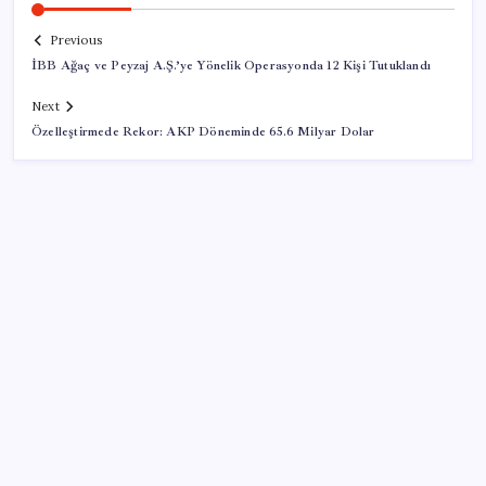
Previous
İBB Ağaç ve Peyzaj A.Ş.’ye Yönelik Operasyonda 12 Kişi Tutuklandı
Next
Özelleştirmede Rekor: AKP Döneminde 65.6 Milyar Dolar
SON YAZILAR
Deutsche Bank’tan altın tahmini: Yıl sonu 4.700 dolar
Meclisin Yapay Zeka Tercihi Belli Oldu