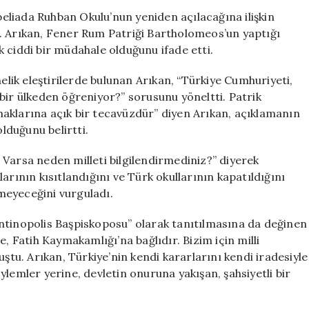
Okulu
liada Ruhban Okulu’nun yeniden açılacağına ilişkin
Açıklamasına
. Arıkan, Fener Rum Patriği Bartholomeos’un yaptığı
Sert
 ciddi bir müdahale olduğunu ifade etti.
Tepki:
“Egemenlik
ik eleştirilerde bulunan Arıkan, “Türkiye Cumhuriyeti,
İhlali”
bir ülkeden öğreniyor?” sorusunu yöneltti. Patrik
için
aklarına açık bir tecavüzdür” diyen Arıkan, açıklamanın
lduğunu belirtti.
Varsa neden milleti bilgilendirmediniz?” diyerek
arının kısıtlandığını ve Türk okullarının kapatıldığını
emeyeceğini vurguladı.
ntinopolis Başpiskoposu” olarak tanıtılmasına da değinen
, Fatih Kaymakamlığı’na bağlıdır. Bizim için milli
uştu. Arıkan, Türkiye’nin kendi kararlarını kendi iradesiyle
lemler yerine, devletin onuruna yakışan, şahsiyetli bir