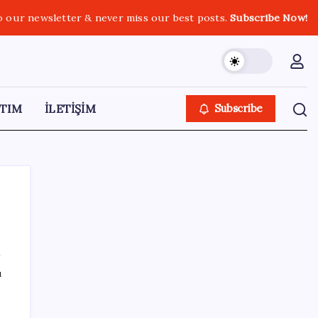
o our newsletter & never miss our best posts.
Subscribe Now!
TIM
İLETİŞİM
Subscribe
SON YAZILAR
ı
iPhone 18 Pro Max ve iPhone Ultra Elimizde