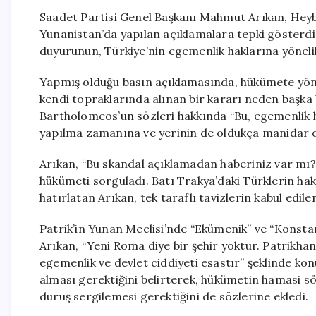
Saadet Partisi Genel Başkanı Mahmut Arıkan, Heybe
Yunanistan’da yapılan açıklamalara tepki gösterdi
duyurunun, Türkiye’nin egemenlik haklarına yönelik
Yapmış olduğu basın açıklamasında, hükümete yönel
kendi topraklarında alınan bir kararı neden başka 
Bartholomeos’un sözleri hakkında “Bu, egemenlik h
yapılma zamanına ve yerinin de oldukça manidar o
Arıkan, “Bu skandal açıklamadan haberiniz var mı? 
hükümeti sorguladı. Batı Trakya’daki Türklerin hakl
hatırlatan Arıkan, tek taraflı tavizlerin kabul edil
Patrik’in Yunan Meclisi’nde “Ekümenik” ve “Konsta
Arıkan, “Yeni Roma diye bir şehir yoktur. Patrikhane
egemenlik ve devlet ciddiyeti esastır” şeklinde kon
alması gerektiğini belirterek, hükümetin hamasi söy
duruş sergilemesi gerektiğini de sözlerine ekledi.