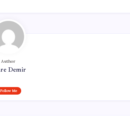
Author
re Demir
Follow Me