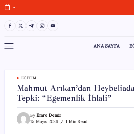
Skip
-
to
content
https://www.facebook.com/
https://twitter.com/
https://t.me/
https://www.instagram.com/
https://youtube.com/
ANA SAYFA
E
EĞITIM
Mahmut Arıkan’dan Heybeliada
Tepki: “Egemenlik İhlali”
By
Emre Demir
15 Mayıs 2026
1 Min Read