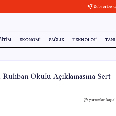
Subscribe t
ĞİTİM
EKONOMİ
SAĞLIK
TEKNOLOJİ
TANI
 Ruhban Okulu Açıklamasına Sert
Mahmut
yorumlar kapal
Arıkan’dan
Heybeliada
Ruhban