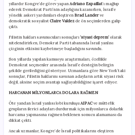
yıllardır Kongre’de görev yapan
Adriano Espaillat
‘ı mağlup
ederek Demokrat Parti’nin adaylığını kazanırken, İsrail’e
yönelik askeri yardımları eleştiren
Brad Lander
ve
demokratik sosyalist
Claire Valdez
de ön seçimlerden galip
çıktı.
Filistin hakları savunucuları sonuçları
‘siyasi deprem’
olarak
nitelendirirken, Demokrat Parti tabanında İsrail yanlısı
çizginin etkisini kaybetmeye başladığını savundu.
Son yıllarda yapılan kamuoyu araştırmaları, özellikle
Demokrat seçmenler arasında İsrail’e desteğin belirgin
şekilde gerilediğini gösteriyor. Uzmanlara göre New York’taki
sonuçlar, Filistin haklarını savunan adayların artık siyasi risk
değil, aksine seçim avantajı sağlayabildiğine işaret ediyor.
HARCANAN MİLYONLARCA DOLARA RAĞMEN
Öte yandan İsrail yanlısı lobi kuruluşu
AIPAC
ve müttefik
grupların ilerici adayları durdurmak için milyonlarca dolarlık
harcama yapmasına rağmen beklenen sonucu alamaması da
dikkat çekti.
Ancak uzmanlar, Kongre’de İsrail politikalarını eleştiren