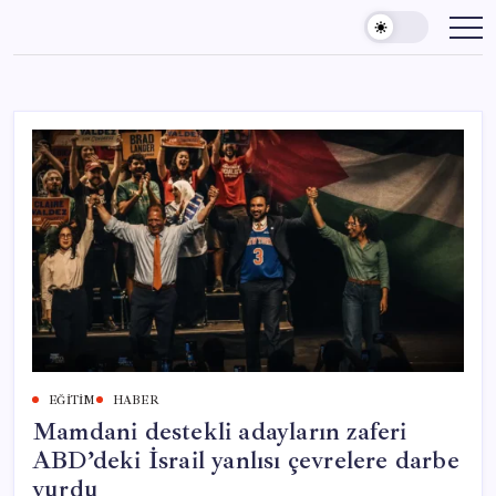
Skip
to
content
EĞITIM
HABER
Mamdani destekli adayların zaferi
ABD’deki İsrail yanlısı çevrelere darbe
vurdu