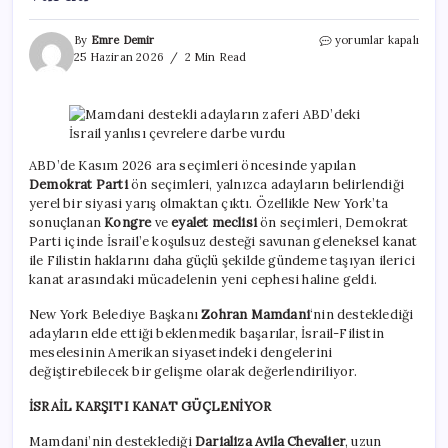
Mamdani
By
Emre Demir
yorumlar kapalı
destekli
25 Haziran 2026
2 Min Read
adayların
zaferi
ABD’deki
İsrail
yanlısı
çevrelere
ABD’de Kasım 2026 ara seçimleri öncesinde yapılan
darbe
Demokrat Parti
ön seçimleri, yalnızca adayların belirlendiği
vurdu
yerel bir siyasi yarış olmaktan çıktı. Özellikle New York’ta
için
sonuçlanan
Kongre
ve
eyalet meclisi
ön seçimleri, Demokrat
Parti içinde İsrail’e koşulsuz desteği savunan geleneksel kanat
ile Filistin haklarını daha güçlü şekilde gündeme taşıyan ilerici
kanat arasındaki mücadelenin yeni cephesi haline geldi.
New York Belediye Başkanı
Zohran Mamdani
‘nin desteklediği
adayların elde ettiği beklenmedik başarılar, İsrail-Filistin
meselesinin Amerikan siyasetindeki dengelerini
değiştirebilecek bir gelişme olarak değerlendiriliyor.
İSRAİL KARŞITI KANAT GÜÇLENİYOR
Mamdani’nin desteklediği
Darializa Avila Chevalier
, uzun