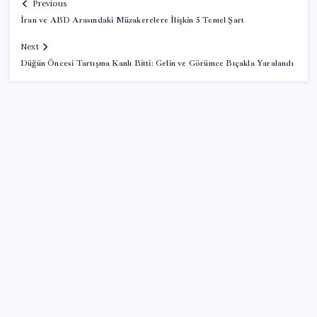
Previous
İran ve ABD Arasındaki Müzakerelere İlişkin 5 Temel Şart
Next
Düğün Öncesi Tartışma Kanlı Bitti: Gelin ve Görümce Bıçakla Yaralandı
SON YAZILAR
iPhone 18 Pro Max ve iPhone Ultra Elimizde
Hazine nakit gerçekleşmeleri 395,7 milyar TL açık
verdi
‘Tek çatı altında toplanmalı’ dedi: Akın Gürlek’ten