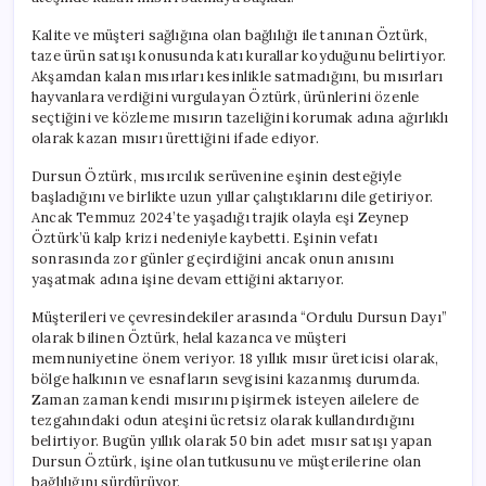
Kalite ve müşteri sağlığına olan bağlılığı ile tanınan Öztürk,
taze ürün satışı konusunda katı kurallar koyduğunu belirtiyor.
Akşamdan kalan mısırları kesinlikle satmadığını, bu mısırları
hayvanlara verdiğini vurgulayan Öztürk, ürünlerini özenle
seçtiğini ve közleme mısırın tazeliğini korumak adına ağırlıklı
olarak kazan mısırı ürettiğini ifade ediyor.
Dursun Öztürk, mısırcılık serüvenine eşinin desteğiyle
başladığını ve birlikte uzun yıllar çalıştıklarını dile getiriyor.
Ancak Temmuz 2024’te yaşadığı trajik olayla eşi Zeynep
Öztürk’ü kalp krizi nedeniyle kaybetti. Eşinin vefatı
sonrasında zor günler geçirdiğini ancak onun anısını
yaşatmak adına işine devam ettiğini aktarıyor.
Müşterileri ve çevresindekiler arasında “Ordulu Dursun Dayı”
olarak bilinen Öztürk, helal kazanca ve müşteri
memnuniyetine önem veriyor. 18 yıllık mısır üreticisi olarak,
bölge halkının ve esnafların sevgisini kazanmış durumda.
Zaman zaman kendi mısırını pişirmek isteyen ailelere de
tezgahındaki odun ateşini ücretsiz olarak kullandırdığını
belirtiyor. Bugün yıllık olarak 50 bin adet mısır satışı yapan
Dursun Öztürk, işine olan tutkusunu ve müşterilerine olan
bağlılığını sürdürüyor.