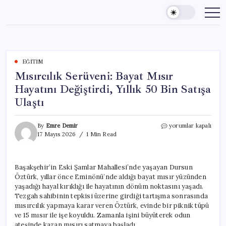
Skip
to
content
EĞITIM
Mısırcılık Serüveni: Bayat Mısır
Hayatını Değiştirdi, Yıllık 50 Bin Satışa
Ulaştı
Mısırcılık
By
Emre Demir
yorumlar kapalı
Serüveni:
17 Mayıs 2026
1 Min Read
Bayat
Mısır
Hayatını
Başakşehir’in Eski Şamlar Mahallesi’nde yaşayan Dursun
Değiştirdi,
Öztürk, yıllar önce Eminönü’nde aldığı bayat mısır yüzünden
Yıllık
50
yaşadığı hayal kırıklığı ile hayatının dönüm noktasını yaşadı.
Bin
Tezgah sahibinin tepkisi üzerine girdiği tartışma sonrasında
Satışa
mısırcılık yapmaya karar veren Öztürk, evinde bir piknik tüpü
Ulaştı
ve 15 mısır ile işe koyuldu. Zamanla işini büyüterek odun
için
ateşinde kazan mısırı satmaya başladı.