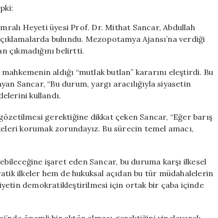
Sert
Tepki:
İmralı Heyeti üyesi Prof. Dr. Mithat Sancar, Abdullah
“Hukuksuz
 açıklamalarda bulundu. Mezopotamya Ajansı’na verdiği
Bir
 çıkmadığını belirtti.
Müdahale”
için
mahkemenin aldığı “mutlak butlan” kararını eleştirdi. Bu
an Sancar, “Bu durum, yargı aracılığıyla siyasetin
delerini kullandı.
gözetilmesi gerektiğine dikkat çeken Sancar, “Eğer barış
lkeleri korumak zorundayız. Bu sürecin temel amacı,
yebileceğine işaret eden Sancar, bu duruma karşı ilkesel
atik ilkeler hem de hukuksal açıdan bu tür müdahalelerin
etin demokratikleştirilmesi için ortak bir çaba içinde