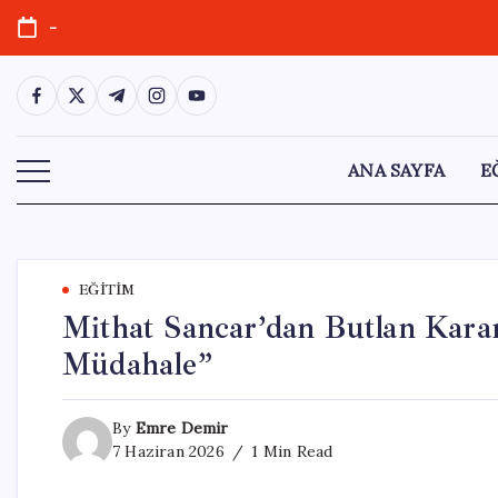
Skip
-
to
content
https://www.facebook.com/
https://twitter.com/
https://t.me/
https://www.instagram.com/
https://youtube.com/
ANA SAYFA
E
EĞITIM
Mithat Sancar’dan Butlan Kara
Müdahale”
By
Emre Demir
7 Haziran 2026
1 Min Read