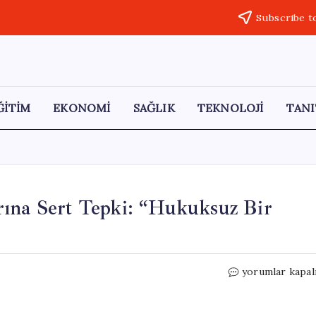
Subscribe t
ĞİTİM
EKONOMİ
SAĞLIK
TEKNOLOJİ
TANI
rına Sert Tepki: “Hukuksuz Bir
Mithat
yorumlar kapal
Sancar’dan
Butlan
Kararına