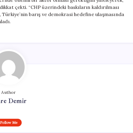
’nde önemli bir aktör olması gerektiğini yineleyerek,
ikkat çekti. “CHP üzerindeki baskıların kaldırılması
, Türkiye’nin barış ve demokrasi hedefine ulaşmasında
ladı.
Author
re Demir
Follow Me