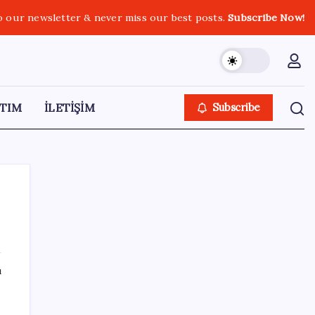
o our newsletter & never miss our best posts.
Subscribe Now!
TIM
İLETİŞİM
Subscribe
SON YAZILAR
ı
Tüm dünyaya ‘tatil daveti’