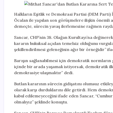
Halkların Eşitlik ve Demokrasi Partisi (DEM Parti) 
Öcalan ile yapılan son görüşmelere ilişkin önemli
demeçte, sürecin yavaş ilerlemesine rağmen raydan
Sancar, CHP’nin 38. Olağan Kurultayı’na değinerek 
kararın hukuksal açıdan temelsiz olduğunu vurgulay
şekillendirilmesi geleneğinin ağır bir örneğidir” ifa
Barışın sağlanabilmesi için demokratik normların 
içinde bir arada yaşamak istiyorsak, demokratik i
demokrasiye ulaşmaktır” dedi.
Butlan kararının sürecin gidişatını olumsuz etkile
olarak karşı durduklarını dile getirdi. Hem demokr
kabul edilemeyeceğini ifade eden Sancar, “Cumhuriy
olmalıyız” şeklinde konuştu.