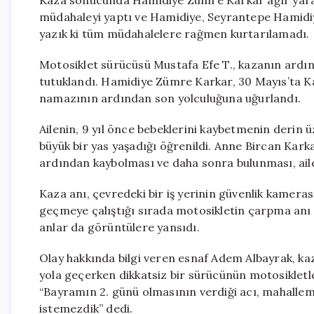
Kaza sonucunda Hamidiye Zümre Karkar ağır yaraland
müdahaleyi yaptı ve Hamidiye, Seyrantepe Hamidiy
yazık ki tüm müdahalelere rağmen kurtarılamadı.
Motosiklet sürücüsü Mustafa Efe T., kazanın ardın
tutuklandı. Hamidiye Zümre Karkar, 30 Mayıs’ta K
namazının ardından son yolculuğuna uğurlandı.
Ailenin, 9 yıl önce bebeklerini kaybetmenin derin 
büyük bir yas yaşadığı öğrenildi. Anne Bircan Karka
ardından kaybolması ve daha sonra bulunması, ailed
Kaza anı, çevredeki bir iş yerinin güvenlik kameras
geçmeye çalıştığı sırada motosikletin çarpma anı 
anlar da görüntülere yansıdı.
Olay hakkında bilgi veren esnaf Adem Albayrak, kaz
yola geçerken dikkatsiz bir sürücünün motosikletl
“Bayramın 2. günü olmasının verdiği acı, mahallemi
istemezdik” dedi.