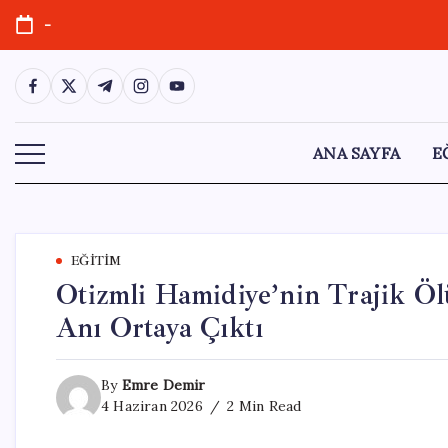
Skip
-
to
content
https://www.facebook.com/
https://twitter.com/
https://t.me/
https://www.instagram.com/
https://youtube.com/
ANA SAYFA
E
EĞITIM
Otizmli Hamidiye’nin Trajik 
Anı Ortaya Çıktı
By
Emre Demir
4 Haziran 2026
2 Min Read