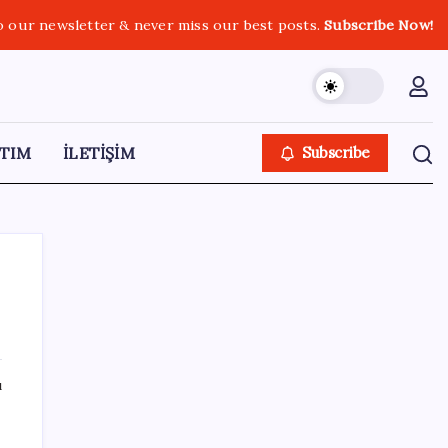
o our newsletter & never miss our best posts.
Subscribe Now!
TIM
İLETİŞİM
Subscribe
SON YAZILAR
ı
Honor Yeni Logosu ve Dare to Be
Sloganıyla Büyüyor