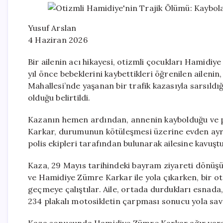
Yusuf Arslan
4 Haziran 2026
Bir ailenin acı hikayesi, otizmli çocukları Hamid
yıl önce bebeklerini kaybettikleri öğrenilen ailen
Mahallesi’nde yaşanan bir trafik kazasıyla sarsıldığı
olduğu belirtildi.
Kazanın hemen ardından, annenin kaybolduğu ve psi
Karkar, durumunun kötüleşmesi üzerine evden ayrılm
polis ekipleri tarafından bulunarak ailesine kavuşt
Kaza, 29 Mayıs tarihindeki bayram ziyareti dönüşü
ve Hamidiye Zümre Karkar ile yola çıkarken, bir o
geçmeye çalıştılar. Aile, ortada durdukları esnada
234 plakalı motosikletin çarpması sonucu yola sav