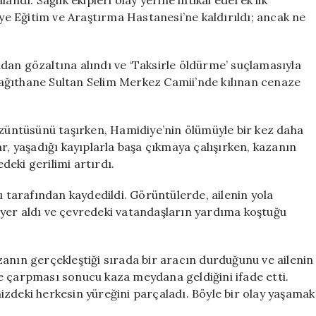
ı. Sağlık ekipleri olay yerine intikal ederek ilk
e Eğitim ve Araştırma Hastanesi’ne kaldırıldı; ancak ne
dan gözaltına alındı ve ‘Taksirle öldürme’ suçlamasıyla
ağıthane Sultan Selim Merkez Camii’nde kılınan cenaze
üzüntüsünü taşırken, Hamidiye’nin ölümüyle bir kez daha
r, yaşadığı kayıplarla başa çıkmaya çalışırken, kazanın
eki gerilimi artırdı.
ı tarafından kaydedildi. Görüntülerde, ailenin yola
yer aldı ve çevredeki vatandaşların yardıma koştuğu
anın gerçekleştiği sırada bir aracın durduğunu ve ailenin
e çarpması sonucu kaza meydana geldiğini ifade etti.
zdeki herkesin yüreğini parçaladı. Böyle bir olay yaşamak