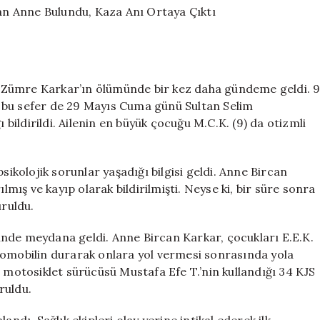
Kaybolan
Anne
Bulundu,
Kaza
Anı
iye Zümre Karkar’ın ölümünde bir kez daha gündeme geldi. 
Ortaya
Çıktı
in, bu sefer de 29 Mayıs Cuma günü Sultan Selim
için
 bildirildi. Ailenin en büyük çocuğu M.C.K. (9) da otizmli
kolojik sorunlar yaşadığı bilgisi geldi. Anne Bircan
ış ve kayıp olarak bildirilmişti. Neyse ki, bir süre sonra
uruldu.
nde meydana geldi. Anne Bircan Karkar, çocukları E.E.K.
tomobilin durarak onlara yol vermesi sonrasında yola
, motosiklet sürücüsü Mustafa Efe T.’nin kullandığı 34 KJS
ruldu.