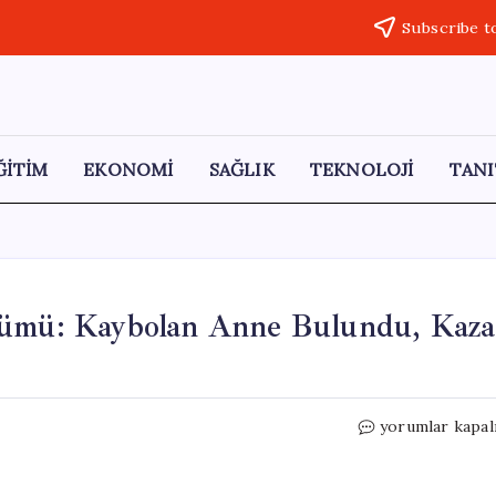
Subscribe t
ĞİTİM
EKONOMİ
SAĞLIK
TEKNOLOJİ
TANI
Ölümü: Kaybolan Anne Bulundu, Kaza
Otizmli
yorumlar kapal
Hamidiye’nin
Trajik
Ölümü: