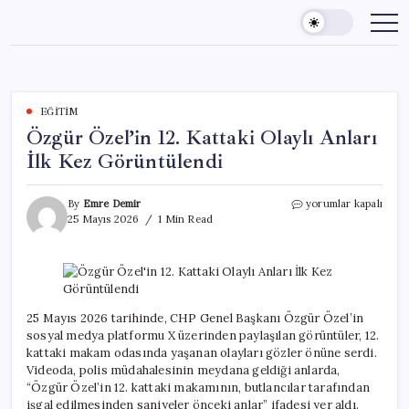
Skip
to
content
EĞITIM
Özgür Özel’in 12. Kattaki Olaylı Anları
İlk Kez Görüntülendi
Özgür
By
Emre Demir
yorumlar kapalı
Özel’in
25 Mayıs 2026
1 Min Read
12.
Kattaki
Olaylı
Anları
İlk
Kez
25 Mayıs 2026 tarihinde, CHP Genel Başkanı Özgür Özel’in
Görüntülendi
sosyal medya platformu X üzerinden paylaşılan görüntüler, 12.
için
kattaki makam odasında yaşanan olayları gözler önüne serdi.
Videoda, polis müdahalesinin meydana geldiği anlarda,
“Özgür Özel’in 12. kattaki makamının, butlancılar tarafından
işgal edilmesinden saniyeler önceki anlar” ifadesi yer aldı.