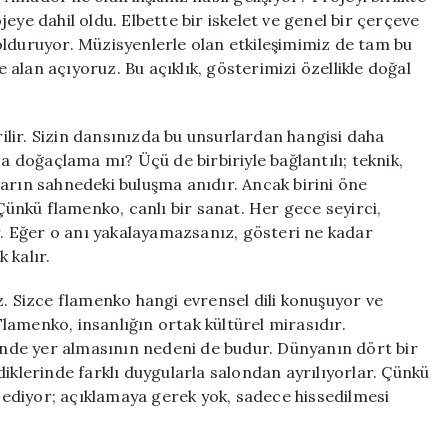
ojeye dahil oldu. Elbette bir iskelet ve genel bir çerçeve
olduruyor. Müzisyenlerle olan etkileşimimiz de tam bu
e alan açıyoruz. Bu açıklık, gösterimizi özellikle doğal
irilir. Sizin dansınızda bu unsurlardan hangisi daha
sa doğaçlama mı? Üçü de birbiriyle bağlantılı; teknik,
arın sahnedeki buluşma anıdır. Ancak birini öne
nkü flamenko, canlı bir sanat. Her gece seyirci,
ir. Eğer o anı yakalayamazsanız, gösteri ne kadar
 kalır.
z. Sizce flamenko hangi evrensel dili konuşuyor ve
lamenko, insanlığın ortak kültürel mirasıdır.
nde yer almasının nedeni de budur. Dünyanın dört bir
iklerinde farklı duygularla salondan ayrılıyorlar. Çünkü
ediyor; açıklamaya gerek yok, sadece hissedilmesi