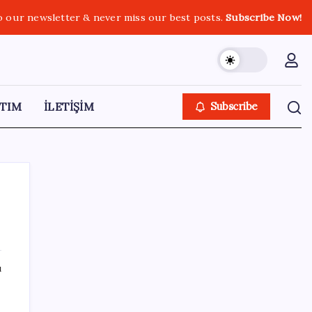
o our newsletter & never miss our best posts.
Subscribe Now!
TIM
İLETİŞİM
Subscribe
SON YAZILAR
ı
Epic Games’in 13 Ağustos’a kadar ücretsiz
verdiği oyunlar belli oldu