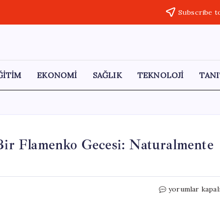
Subscribe t
ĞİTİM
EKONOMİ
SAĞLIK
TEKNOLOJİ
TANI
 Bir Flamenko Gecesi: Naturalmente
Patricia
yorumlar kapal
Ibáñez
ile
Tutku