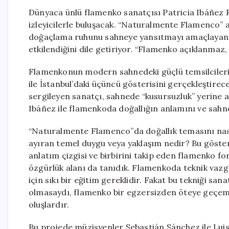
Dünyaca ünlü flamenko sanatçısı Patricia Ibáñez
izleyicilerle buluşacak. “Naturalmente Flamenco” 
doğaçlama ruhunu sahneye yansıtmayı amaçlayan Ib
etkilendiğini dile getiriyor. “Flamenko açıklanmaz, 
Flamenkonun modern sahnedeki güçlü temsilcileri
ile İstanbul’daki üçüncü gösterisini gerçekleştire
sergileyen sanatçı, sahnede “kusursuzluk” yerine an
Ibáñez ile flamenkoda doğallığın anlamını ve sahne
“Naturalmente Flamenco”da doğallık temasını nası
ayıran temel duygu veya yaklaşım nedir? Bu gösterin
anlatım çizgisi ve birbirini takip eden flamenko f
özgürlük alanı da tanıdık. Flamenkoda teknik vazg
için sıkı bir eğitim gereklidir. Fakat bu tekniği 
olmasaydı, flamenko bir egzersizden öteye geçeme
oluşlardır.
Bu projede müzisyenler Sebastián Sánchez ile Luis Am