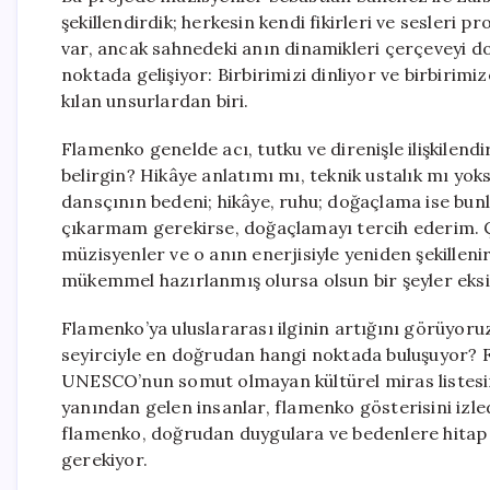
şekillendirdik; herkesin kendi fikirleri ve sesleri pr
var, ancak sahnedeki anın dinamikleri çerçeveyi d
noktada gelişiyor: Birbirimizi dinliyor ve birbirimiz
kılan unsurlardan biri.
Flamenko genelde acı, tutku ve direnişle ilişkilend
belirgin? Hikâye anlatımı mı, teknik ustalık mı yok
dansçının bedeni; hikâye, ruhu; doğaçlama ise bunl
çıkarmam gerekirse, doğaçlamayı tercih ederim. Çü
müzisyenler ve o anın enerjisiyle yeniden şekillen
mükemmel hazırlanmış olursa olsun bir şeyler eksik
Flamenko’ya uluslararası ilginin artığını görüyoru
seyirciyle en doğrudan hangi noktada buluşuyor? F
UNESCO’nun somut olmayan kültürel miras listesi
yanından gelen insanlar, flamenko gösterisini izled
flamenko, doğrudan duygulara ve bedenlere hitap 
gerekiyor.