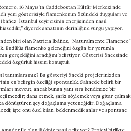
Dolu
 Romero, 16 Mayıs’ta Caddebostan Kültür Merkezi’nde
Bir
adlı yeni gösterisiyle flamenkonun özündeki duyguları ve
Flamenko
áñez, İstanbul seyircisinin enerjisinden nasıl
Gecesi:
hissedilir,” diyerek sanatının derinliğine vurgu yapıyor.
Naturalmente
Flamenco
nden biri olan Patricia Ibáñez, “Naturalmente Flamenco”
için
cek. Endülüs flamenko geleneğini özgün bir yorumla
ın gerçekliğini aradığını belirtiyor. Gösterisi öncesinde
deki özgürlük hissini konuştuk.
l tanımlarsınız? Bu gösteriyi önceki projelerinizden
in en belirgin özelliği spontanlık. Sahnede belirli bir
ormları mevcut, ancak bunun yanı sıra kendimize bir
eçilmezdir; dans etmek, şarkı söylemek veya gitar çalmak
sanata dönüştüren şey doğaçlama yeteneğidir. Doğaçlama
zdi; işte onu özel kılan, beklenmedik anlar ve spontane
ador ile olan ilişkiniz nasıl gelişiyor? Projeyi birlikte