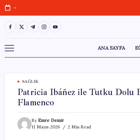
Skip
-
to
content
https://www.facebook.com/
https://twitter.com/
https://t.me/
https://www.instagram.com/
https://youtube.com/
ANA SAYFA
E
SAĞLIK
Patricia Ibáñez ile Tutku Dolu
Flamenco
By
Emre Demir
11 Mayıs 2026
2 Min Read