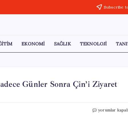
Subscribe t
ĞİTİM
EKONOMİ
SAĞLIK
TEKNOLOJİ
TANI
adece Günler Sonra Çin’i Ziyaret
Putin,
yorumlar kapal
Trump’ın
Ziyaretinden
Sadece