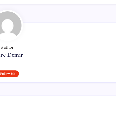
Author
re Demir
Follow Me