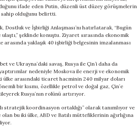
yduğunu ifade eden Putin, düzenli üst düzey görüşmelerin
 sahip olduğunu belirtti.
, Dostluk ve İşbirliği Anlaşması’nı hatırlatarak, “Bugün
e ulaştı,” şeklinde konuştu. Ziyaret sırasında ekonomik
lke arasında yaklaşık 40 işbirliği belgesinin imzalanması
et ve Ukrayna’daki savaş, Rusya ile Çin’i daha da
 yaptırımlar nedeniyle Moskova ile enerji ve ekonomik
 iki ülke arasındaki ticaret hacminin 240 milyar doları
nemli bir kısmı, özellikle petrol ve doğal gaz, Çin’e
kileyerek Rusya’nın rolünü artırıyor.
mlı stratejik koordinasyon ortaklığı” olarak tanımlıyor ve
olan bu iki ülke, ABD ve Batılı müttefiklerinin ağırlığına
liyor.