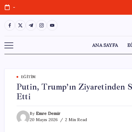
Skip
-
to
content
https://www.facebook.com/
https://twitter.com/
https://t.me/
https://www.instagram.com/
https://youtube.com/
ANA SAYFA
E
EĞITIM
Putin, Trump’ın Ziyaretinden S
Etti
By
Emre Demir
20 Mayıs 2026
2 Min Read