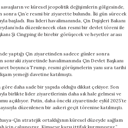
Günler
avaşların ve küresel jeopolitik değişimlerin gölgesinde,
Sonra
sonra Çin’e resmi bir ziyarette bulundu. İki gün sürecek
Çin’i
yla başladı. Rus lideri havalimanında, Çin Dışişleri Bakanı
Ziyaret
eydanı’nda düzenlenecek olan resmi bir devlet töreni ile
Etti
kanı Şi Cingping ile birebir görüşecek ve heyetler arası
için
rinde yaptığı Çin ziyaretinden sadece günler sonra
dan sonraki ziyaretinde havalimanında Çin Devlet Başkanı
yaret boyunca Trump, resmi görüşmelerin yanı sıra tarihi
akşam yemeği davetine katılmıştı.
a göre daha sade bir yapıda olduğu dikkat çekiyor. Son
yla birlikte lider ziyaretlerinin daha sık hale gelmesi ve
rumu açıklıyor. Putin, daha önceki ziyaretinde eylül 2025’te
olayısıyla düzenlenen bir askeri geçit törenine katılmıştı.
Rusya-Çin stratejik ortaklığının küresel düzeyde sağlam
ah için çalışıyoruz. Kimseye karşı ittifak kurmuyoruz,”