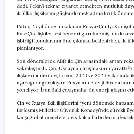
dedi. Pekin’i tekrar ziyaret etmekten mutluluk du
iki ülke ilişkilerini güçlendirmek adına kritik öneme
Putin, 25 yıl önce imzalanan Rusya-Çin İyi Komşuluk
Rus-Çin ilişkileri eşi benzeri görülmemiş bir düzey
işbirliği konularının öne çıkması beklenirken, iki ü
planlanıyor.
Son dönemlerde ABD ile Çin arasındaki artan rekab
yakınlaştırdı. Çin, Ukrayna çatışmasının yarattığı
ilişkilerini derinleştiriyor. 2023 ve 2024 yıllarında
aşacağı öngörülüyor. Rusya’nın enerji ihracatının ö
yöneliyor. İran’daki çatışmalar da enerji akışını et
Çin ve Rusya, ikili ilişkilerini “yeni dönemde kapsa
Birleşmiş Milletler Güvenlik Konseyi’nde sürekli üye 
karşı global meselelerde sıklıkla birbirlerini destek