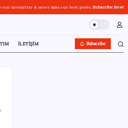
o our newsletter & never miss our best posts.
Subscribe Now!
TIM
İLETİŞİM
Subscribe
SON YAZILAR
ı
ChatGPT Free için büyük değişiklik: Artık
metin sohbetlerinde sınır yok