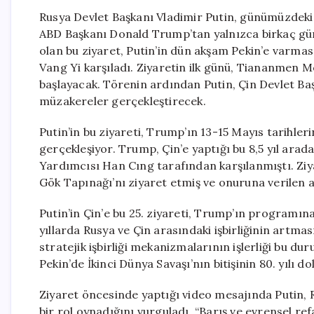
Rusya Devlet Başkanı Vladimir Putin, günümüzdeki s
ABD Başkanı Donald Trump’tan yalnızca birkaç gün 
olan bu ziyaret, Putin’in dün akşam Pekin’e varması
Vang Yi karşıladı. Ziyaretin ilk günü, Tiananmen M
başlayacak. Törenin ardından Putin, Çin Devlet Baş
müzakereler gerçekleştirecek.
Putin’in bu ziyareti, Trump’ın 13-15 Mayıs tarihle
gerçekleşiyor. Trump, Çin’e yaptığı bu 8,5 yıl ara
Yardımcısı Han Cıng tarafından karşılanmıştı. Zi
Gök Tapınağı’nı ziyaret etmiş ve onuruna verilen 
Putin’in Çin’e bu 25. ziyareti, Trump’ın programın
yıllarda Rusya ve Çin arasındaki işbirliğinin artması
stratejik işbirliği mekanizmalarının işlerliği bu du
Pekin’de İkinci Dünya Savaşı’nın bitişinin 80. yılı d
Ziyaret öncesinde yaptığı video mesajında Putin, 
bir rol oynadığını vurguladı. “Barış ve evrensel ref