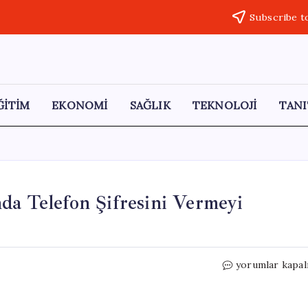
Subscribe t
ĞİTİM
EKONOMİ
SAĞLIK
TEKNOLOJİ
TANI
da Telefon Şifresini Vermeyi
Rasim
yorumlar kapal
Ozan
Kütahyalı,
Gözaltında