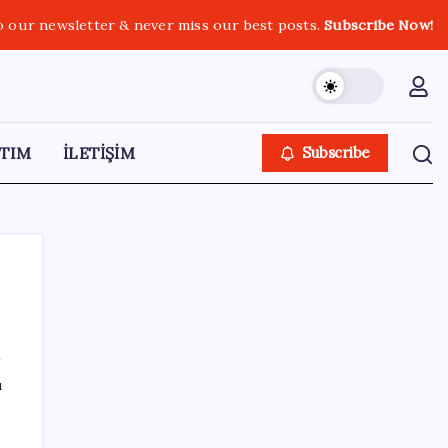
o our newsletter & never miss our best posts.
Subscribe Now!
TIM
İLETİŞİM
Subscribe
SON YAZILAR
ı
Deutsche Bank’tan altın tahmini: Yıl sonu
4.700 dolar