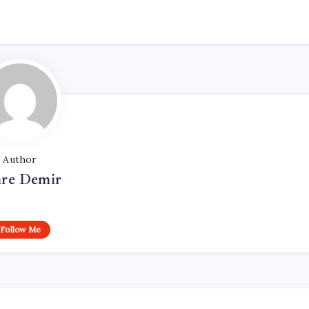
Author
re Demir
Follow Me