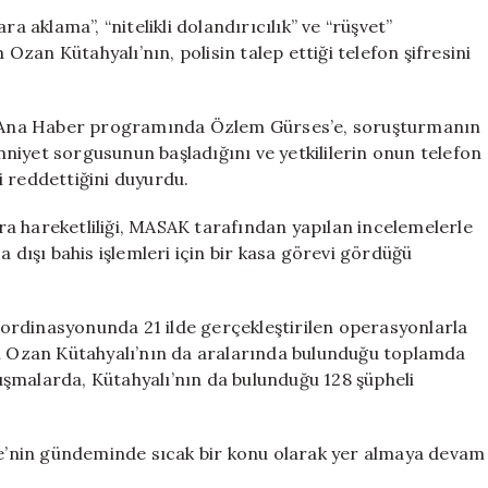
Telefon
a aklama”, “nitelikli dolandırıcılık” ve “rüşvet”
Şifresini
zan Kütahyalı’nın, polisin talep ettiği telefon şifresini
Vermeyi
Reddetti
için
 Ana Haber programında Özlem Gürses’e, soruşturmanın
niyet sorgusunun başladığını ve yetkililerin onun telefon
ği reddettiğini duyurdu.
a hareketliliği, MASAK tarafından yapılan incelemelerle
a dışı bahis işlemleri için bir kasa görevi gördüğü
ordinasyonunda 21 ilde gerçekleştirilen operasyonlarla
im Ozan Kütahyalı’nın da aralarında bulunduğu toplamda
alışmalarda, Kütahyalı’nın da bulunduğu 128 şüpheli
iye’nin gündeminde sıcak bir konu olarak yer almaya devam