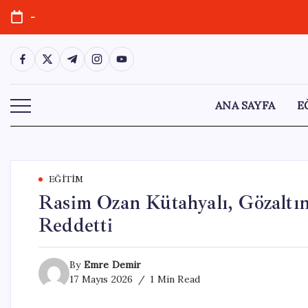
Skip
-
to
content
https://www.facebook.com/
https://twitter.com/
https://t.me/
https://www.instagram.com/
https://youtube.com/
ANA SAYFA
E
EĞITIM
Rasim Ozan Kütahyalı, Gözaltın
Reddetti
By
Emre Demir
17 Mayıs 2026
1 Min Read