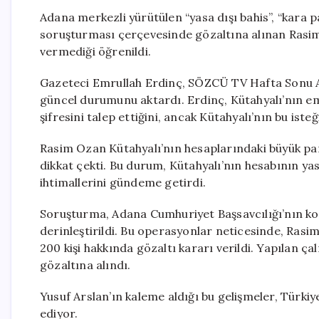
Adana merkezli yürütülen “yasa dışı bahis”, “kara par
soruşturması çerçevesinde gözaltına alınan Rasim O
vermediği öğrenildi.
Gazeteci Emrullah Erdinç, SÖZCÜ TV Hafta Sonu
güncel durumunu aktardı. Erdinç, Kütahyalı’nın em
şifresini talep ettiğini, ancak Kütahyalı’nın bu iste
Rasim Ozan Kütahyalı’nın hesaplarındaki büyük par
dikkat çekti. Bu durum, Kütahyalı’nın hesabının yas
ihtimallerini gündeme getirdi.
Soruşturma, Adana Cumhuriyet Başsavcılığı’nın ko
derinleştirildi. Bu operasyonlar neticesinde, Ras
200 kişi hakkında gözaltı kararı verildi. Yapılan ç
gözaltına alındı.
Yusuf Arslan’ın kaleme aldığı bu gelişmeler, Türk
ediyor.