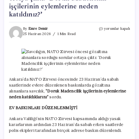
işçilerinin eylemlerine neden
katıldınız?’
Savcılığın,
By
Emre Demir
yorumlar kapalı
NATO
25 Haziran 2026
1 Min Read
Zirvesi
öncesi
gözaltına
alınanlara
sorduğu
sorular
ortaya
çıktı:
Ankara’da NATO Zirvesi öncesinde 23 Haziran’da sabah
‘Doruk
saatlerinde evlere düzenlenen baskınlarda gözaltına
Madencilik
alınanlara savcılık,
“Doruk Madencilik işçilerinin eylemlerine
işçilerinin
neden katıldıklarını”
sordu.
eylemlerine
neden
EV BASKINLARI DÜZENLENMİŞTİ
katıldınız?’
için
Ankara Valiliği’nin NATO Zirvesi kapsamında aldığı yasak
kararlarının ardından 23 Haziran’da sabah erken saatlerde
polis ekipleri tarafından birçok adrese baskın düzenlendi.