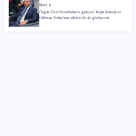
Next
Özgür Özel Diyarbakır’a gidiyor! Rojin Kabaiş ve
Gülistan Doku’nun aileleri ile de görüşecek
SON YAZILAR
Pezeşkiyan: Teslim olmaya zorlanırsak savaşırız,
boyun eğmeyiz
AB’den 348 uyduluk güvenlik iletişim ağına onay
iPhone 18 Pro Max ve iPhone Ultra Elimizde