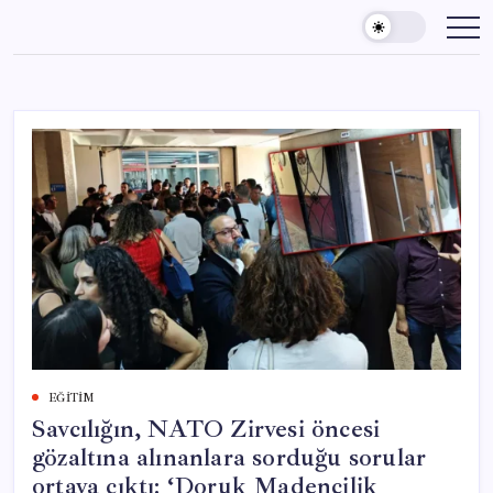
Skip
to
content
EĞITIM
Savcılığın, NATO Zirvesi öncesi
gözaltına alınanlara sorduğu sorular
ortaya çıktı: ‘Doruk Madencilik