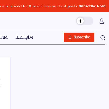
o our newsletter & never miss our best posts.
Subscribe Now!
TIM
İLETİŞİM
Subscribe
ı
SON YAZILAR
Honor Yeni Logosu ve Dare to Be
Sloganıyla Büyüyor