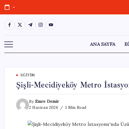
Skip
-
to
content
https://www.facebook.com/
https://twitter.com/
https://t.me/
https://www.instagram.com/
https://youtube.com/
ANA SAYFA
E
EĞITIM
Şişli-Mecidiyeköy Metro İstasy
By
Emre Demir
2 Haziran 2026
1 Min Read