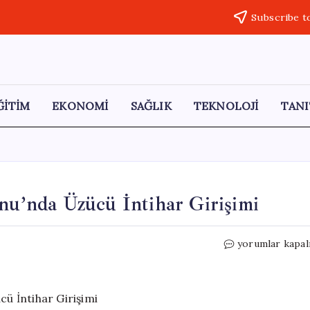
Subscribe t
ĞİTİM
EKONOMİ
SAĞLIK
TEKNOLOJİ
TANI
onu’nda Üzücü İntihar Girişimi
Şişli-
yorumlar kapal
Mecidiyeköy
Metro
İstasyonu’nda
Üzücü