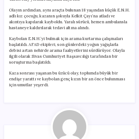
Olayın ardından, aynı araçta bulunan 18 yaşından küçük E.N.H.
adlı kız çocuğu, kazanın şokuyla Kelkit Çayı’na atladı ve
akıntıya kapılarak kayboldu. Yaralı sürücü, hemen ambulansla
hastaneye kaldırılarak tedavi altına alındı.
Kaybolan E.N.H.’yi bulmak için arama kurtarma çalışmaları
başlatıldı. AFAD ekipleri, son günlerdeki yoğun yağışlarla
debisi artan nehirde arama faaliyetlerini sürdürüyor. Olayla
ilgili olarak Sivas Cumhuriyet Başsavcılığı tarafından bir
soruşturma başlatıldı.
Kaza sonrası yaşanan bu üzücü olay, toplumda büyük bir
endişe yarattı ve kaybolan genç kızın bir an önce bulunması
için umutlar yeşerdi.